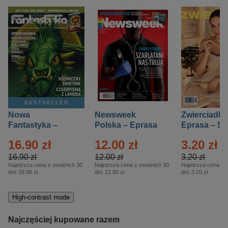
BESTSELLER
Nowa
Newsweek
Zwierciadło
Fantastyka –
Polska – Eprasa
Eprasa – 5/
Eprasa – 5/2026
– 13/2026
16.90 zł
12.00 zł
3.20 zł
16.90 zł
12.00 zł
3.20 zł
Najniższa cena z ostatnich 30
Najniższa cena z ostatnich 30
Najniższa cena z o
dni:
16.90 zł
dni:
12.00 zł
dni:
3.20 zł
High-contrast mode
Najczęściej kupowane razem