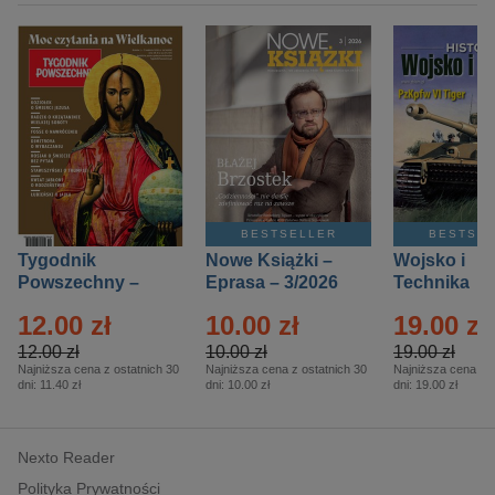
BESTSELLER
BESTSE
Tygodnik
Nowe Książki –
Wojsko i
Powszechny –
Eprasa – 3/2026
Technika
Eprasa – 14/2026
Historia – E
12.00 zł
10.00 zł
19.00 zł
– 2/2026
12.00 zł
10.00 zł
19.00 zł
Najniższa cena z ostatnich 30
Najniższa cena z ostatnich 30
Najniższa cena z o
dni:
11.40 zł
dni:
10.00 zł
dni:
19.00 zł
Nexto Reader
Polityka Prywatności