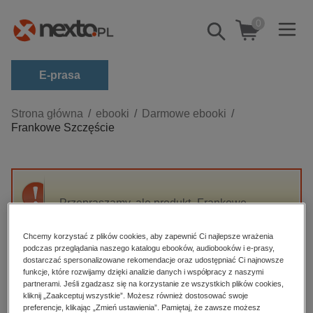
0
Pokaż/schowaj
wyszukiwarkę
E-prasa
Kategorie
Strona główna
ebooki
Darmowe ebooki
Frankowe Szczęście
Zobacz wszystkie E-prasa
budownictwo, aranżacja wnętrz
biznesowe, branżowe, gospodarka
Przepraszamy, ale produkt „Frankowe
darmowe wydania
Szczęście” nie jest dostępny.
dzienniki
Chcemy korzystać z plików cookies, aby zapewnić Ci najlepsze wrażenia
podczas przeglądania naszego katalogu ebooków, audiobooków i e-prasy,
edukacja
High-contrast mode
dostarczać spersonalizowane rekomendacje oraz udostępniać Ci najnowsze
hobby, sport, rozrywka
funkcje, które rozwijamy dzięki analizie danych i współpracy z naszymi
partnerami. Jeśli zgadzasz się na korzystanie ze wszystkich plików cookies,
Polecane
komputery, internet, technologie, informatyka
kliknij „Zaakceptuj wszystkie”. Możesz również dostosować swoje
preferencje, klikając „Zmień ustawienia”. Pamiętaj, że zawsze możesz