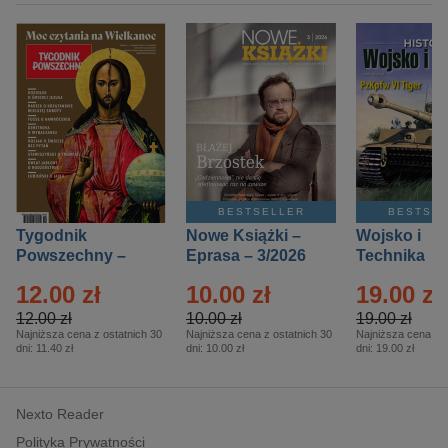
BESTSELLER
BESTSE
Tygodnik
Nowe Książki –
Wojsko i
Powszechny –
Eprasa – 3/2026
Technika
Eprasa – 14/2026
Historia – E
12.00 zł
10.00 zł
19.00 zł
– 2/2026
12.00 zł
10.00 zł
19.00 zł
Najniższa cena z ostatnich 30
Najniższa cena z ostatnich 30
Najniższa cena z o
dni:
11.40 zł
dni:
10.00 zł
dni:
19.00 zł
Nexto Reader
Polityka Prywatności