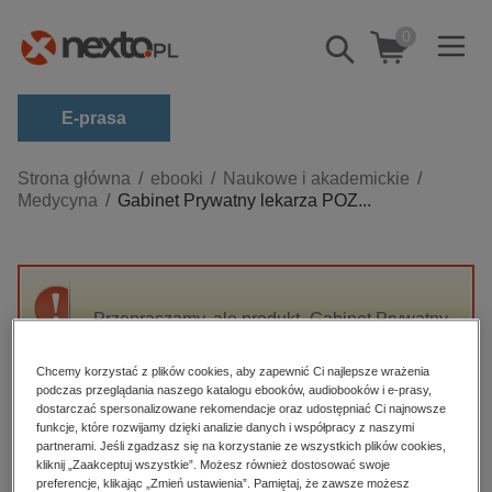
0
Pokaż/schowaj
wyszukiwarkę
E-prasa
Kategorie
Strona główna
ebooki
Naukowe i akademickie
Medycyna
Gabinet Prywatny lekarza POZ...
Zobacz wszystkie E-prasa
budownictwo, aranżacja wnętrz
biznesowe, branżowe, gospodarka
Przepraszamy, ale produkt „Gabinet Prywatny
darmowe wydania
lekarza POZ 4/2021” nie jest dostępny.
dzienniki
Chcemy korzystać z plików cookies, aby zapewnić Ci najlepsze wrażenia
podczas przeglądania naszego katalogu ebooków, audiobooków i e-prasy,
edukacja
High-contrast mode
dostarczać spersonalizowane rekomendacje oraz udostępniać Ci najnowsze
hobby, sport, rozrywka
funkcje, które rozwijamy dzięki analizie danych i współpracy z naszymi
partnerami. Jeśli zgadzasz się na korzystanie ze wszystkich plików cookies,
Polecane
komputery, internet, technologie, informatyka
kliknij „Zaakceptuj wszystkie”. Możesz również dostosować swoje
preferencje, klikając „Zmień ustawienia”. Pamiętaj, że zawsze możesz