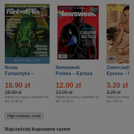
BESTSELLER
Nowa
Newsweek
Zwierciadło
Fantastyka –
Polska – Eprasa
Eprasa – 5/
Eprasa – 5/2026
– 13/2026
16.90 zł
12.00 zł
3.20 zł
16.90 zł
12.00 zł
3.20 zł
Najniższa cena z ostatnich 30
Najniższa cena z ostatnich 30
Najniższa cena z o
dni:
16.90 zł
dni:
12.00 zł
dni:
3.20 zł
High-contrast mode
Najczęściej kupowane razem