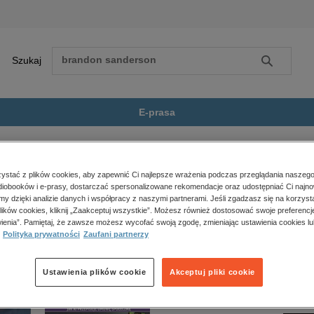
Szukaj
Szukaj
E-prasa
ec. Obrazki...
Zobacz wszystkie E-prasa
polityka, społeczno-informacyjne
stać z plików cookies, aby zapewnić Ci najlepsze wrażenia podczas przeglądania naszego
iobooków i e-prasy, dostarczać spersonalizowane rekomendacje oraz udostępniać Ci najno
psychologiczne
edec. Obrazki z Imperium. Część 2” nie jest dostępny.
amy dzięki analizie danych i współpracy z naszymi partnerami. Jeśli zgadzasz się na korzyst
inne
lików cookies, kliknij „Zaakceptuj wszystkie”. Możesz również dostosować swoje preferencje
popularno-naukowe
ienia”. Pamiętaj, że zawsze możesz wycofać swoją zgodę, zmieniając ustawienia cookies lu
Polityka prywatności
Zaufani partnerzy
historia
zdrowie
religie
Ustawienia plików cookie
Akceptuj pliki cookie