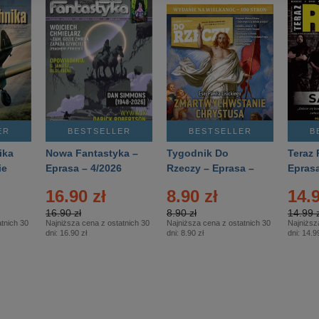
ER
BESTSELLER
BESTSELLER
B
ika
Nowa Fantastyka –
Tygodnik Do
Teraz 
ie
Eprasa – 4/2026
Rzeczy – Eprasa –
Eprasa
rasa
14/2026
16.90 zł
8.90 zł
14.9
16.90 zł
8.90 zł
14.99 z
tnich 30
Najniższa cena z ostatnich 30
Najniższa cena z ostatnich 30
Najniższ
dni:
16.90 zł
dni:
8.90 zł
dni:
14.99