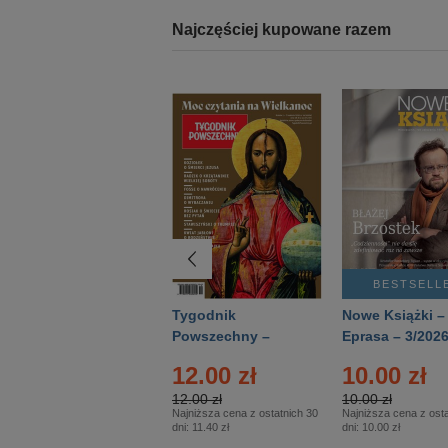
Najczęściej kupowane razem
BESTSELLER
BESTSELL
Technika
Tygodnik
Nowe Książki –
Wojskowa Historia
Powszechny –
Eprasa – 3/202
- Numer specjalny
Eprasa – 14/2026
24.95 zł
12.00 zł
10.00 zł
– Eprasa – 2/2026
24.95 zł
12.00 zł
10.00 zł
Najniższa cena z ostatnich 30
Najniższa cena z ostatnich 30
Najniższa cena z osta
dni:
24.95 zł
dni:
11.40 zł
dni:
10.00 zł