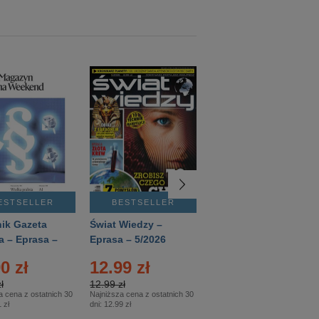
ESTSELLER
BESTSELLER
BESTSELLER
ik Gazeta
Świat Wiedzy –
T3 – Eprasa –
a – Eprasa –
Eprasa – 5/2026
4/2026
26
0 zł
12.99 zł
9.50 zł
ł
12.99 zł
9.50 zł
a cena z ostatnich 30
Najniższa cena z ostatnich 30
Najniższa cena z ostatnich 30
 zł
dni:
12.99 zł
dni:
11.90 zł