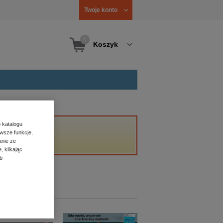
Twoje konto
0
Koszyk
 katalogu
wsze funkcje,
anie ze
, klikając
b