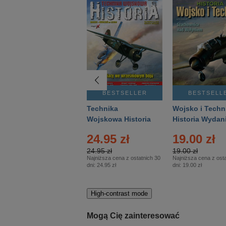
BESTSELLER
BESTSELLER
BESTSELL
Gość Niedzielny -
Technika
Wojsko i Techn
Warszawski –
Wojskowa Historia
Historia Wydan
Eprasa – 14/2026
– Eprasa – 2/2026
Specjalne – Ep
4.00 zł
24.95 zł
19.00 zł
– 2/2026
4.00 zł
24.95 zł
19.00 zł
Najniższa cena z ostatnich 30
Najniższa cena z ostatnich 30
Najniższa cena z osta
dni:
3.80 zł
dni:
24.95 zł
dni:
19.00 zł
High-contrast mode
Mogą Cię zainteresować