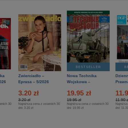
BESTSELLER
B
ka
Zwierciadło –
Nowa Technika
Dzienn
026
Eprasa – 5/2026
Wojskowa –
Prawn
Eprasa – 2/2026
65/20
3.20 zł
19.95 zł
11.9
3.20 zł
19.95 zł
11.90 z
tnich 30
Najniższa cena z ostatnich 30
Najniższa cena z ostatnich 30
Najniższ
dni:
3.20 zł
dni:
19.95 zł
dni:
11.31