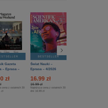
ESTSELLER
BESTSELLER
BESTSELLER
ik Gazeta
Świat Nauki –
Mówią Wieki –
a – Eprasa –
Eprasa – 4/2026
Eprasa – 3/2026
26
0 zł
16.99 zł
12.50 zł
ł
16.99 zł
12.50 zł
a cena z ostatnich 30
Najniższa cena z ostatnich 30
Najniższa cena z ostatnich 30
 zł
dni:
16.99 zł
dni:
12.50 zł