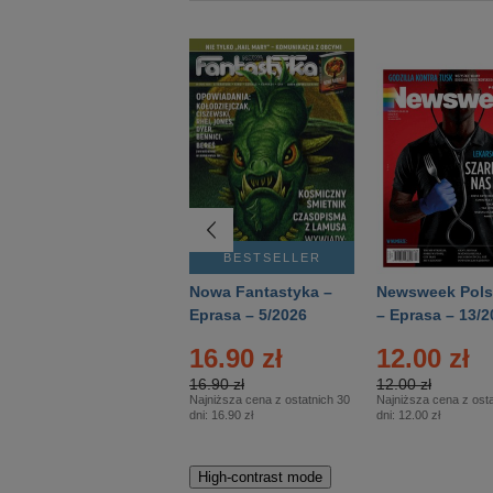
BESTSELLER
BESTSELLER
Deutsch Aktuell –
Nowa Fantastyka –
Newsweek Pols
Eprasa – 2/2026
Eprasa – 5/2026
– Eprasa – 13/2
16.90 zł
12.00 zł
16.90 zł
12.00 zł
Najniższa cena z ostatnich 30
Najniższa cena z osta
dni:
16.90 zł
dni:
12.00 zł
High-contrast mode