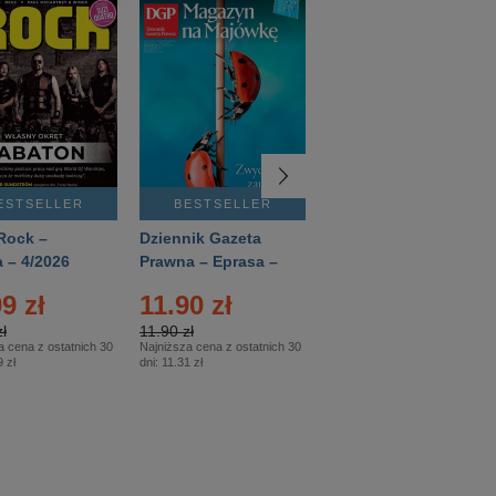
ESTSELLER
BESTSELLER
BESTSELLER
Rock –
Dziennik Gazeta
Świat Wiedzy
 – 4/2026
Prawna – Eprasa –
Historia – Eprasa –
83/2026
2/2026
9 zł
11.90 zł
13.99 zł
ł
11.90 zł
13.99 zł
a cena z ostatnich 30
Najniższa cena z ostatnich 30
Najniższa cena z ostatnich 30
 zł
dni:
11.31 zł
dni:
13.99 zł