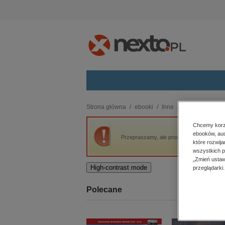
Kategorie
Strona główna
ebooki
Inne
Gamedec: Gamed
budownictwo, aranżacja wnętrz
Chcemy korzy
ebooków, aud
biznesowe, branżowe, gospodarka
Przepraszamy, ale produkt „Gamedec: Gam
które rozwij
darmowe wydania
wszystkich p
dzienniki
„Zmień ustaw
High-contrast mode
przeglądarki.
edukacja
hobby, sport, rozrywka
Polecane
komputery, internet, technologie,
informatyka
kobiece, lifestyle, kultura