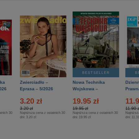
BESTSELLER
B
ka
Zwierciadło –
Nowa Technika
Dzienn
026
Eprasa – 5/2026
Wojskowa –
Prawn
Eprasa – 2/2026
65/20
3.20 zł
19.95 zł
11.9
3.20 zł
19.95 zł
11.90 z
tnich 30
Najniższa cena z ostatnich 30
Najniższa cena z ostatnich 30
Najniższ
dni:
3.20 zł
dni:
19.95 zł
dni:
11.31