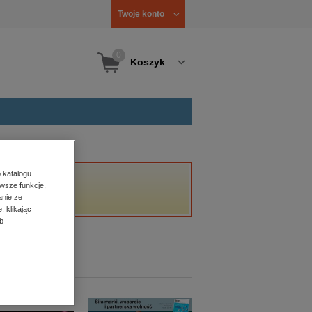
Twoje konto
0
Koszyk
 katalogu
wsze funkcje,
anie ze
, klikając
b