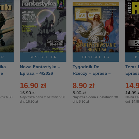
ER
BESTSELLER
BESTSELLER
B
ika
Nowa Fantastyka –
Tygodnik Do
Teraz 
ie
Eprasa – 4/2026
Rzeczy – Eprasa –
Eprasa
rasa
14/2026
16.90 zł
8.90 zł
14.9
16.90 zł
8.90 zł
14.99 z
tnich 30
Najniższa cena z ostatnich 30
Najniższa cena z ostatnich 30
Najniższ
dni:
16.90 zł
dni:
8.90 zł
dni:
14.99