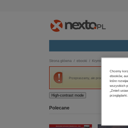
Kategorie
Strona główna
ebooki
Kryminał, sensacja, thri
budownictwo, aranżacja wnętrz
Chcemy korzy
ebooków, aud
biznesowe, branżowe, gospodarka
Przepraszamy, ale produkt „Gangrena” nie
które rozwij
darmowe wydania
wszystkich p
dzienniki
„Zmień ustaw
High-contrast mode
przeglądarki.
edukacja
hobby, sport, rozrywka
Polecane
komputery, internet, technologie,
informatyka
kobiece, lifestyle, kultura