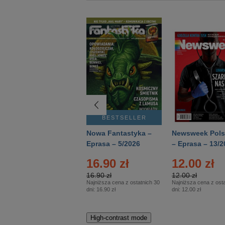
BESTSELLER
BESTSELLER
Deutsch Aktuell –
Nowa Fantastyka –
Newsweek Pols
Eprasa – 2/2026
Eprasa – 5/2026
– Eprasa – 13/2
16.90 zł
12.00 zł
16.90 zł
12.00 zł
Najniższa cena z ostatnich 30
Najniższa cena z osta
dni:
16.90 zł
dni:
12.00 zł
High-contrast mode