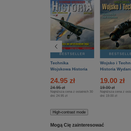
BESTSELLER
BESTSELLER
BESTSELL
Gość Niedzielny -
Technika
Wojsko i Techn
Warszawski –
Wojskowa Historia
Historia Wydan
Eprasa – 14/2026
– Eprasa – 2/2026
Specjalne – Ep
24.95 zł
19.00 zł
– 2/2026
24.95 zł
19.00 zł
Najniższa cena z ostatnich 30
Najniższa cena z osta
dni:
24.95 zł
dni:
19.00 zł
High-contrast mode
Mogą Cię zainteresować