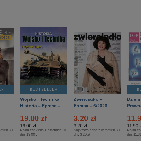
ER
BESTSELLER
B
Wojsko i Technika
Zwierciadło –
Dzienn
6
Historia – Eprasa –
Eprasa – 6/2026
Prawn
2/2026
74/20
19.00 zł
3.20 zł
11.9
19.00 zł
3.20 zł
11.90 z
tnich 30
Najniższa cena z ostatnich 30
Najniższa cena z ostatnich 30
Najniższ
dni:
19.00 zł
dni:
3.20 zł
dni:
11.31