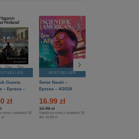
ESTSELLER
BESTSELLER
BESTSELLER
ik Gazeta
Świat Nauki –
Mówią Wieki –
a – Eprasa –
Eprasa – 4/2026
Eprasa – 3/2026
26
0 zł
16.99 zł
12.50 zł
ł
16.99 zł
12.50 zł
a cena z ostatnich 30
Najniższa cena z ostatnich 30
Najniższa cena z ostatnich 30
 zł
dni:
16.99 zł
dni:
12.50 zł