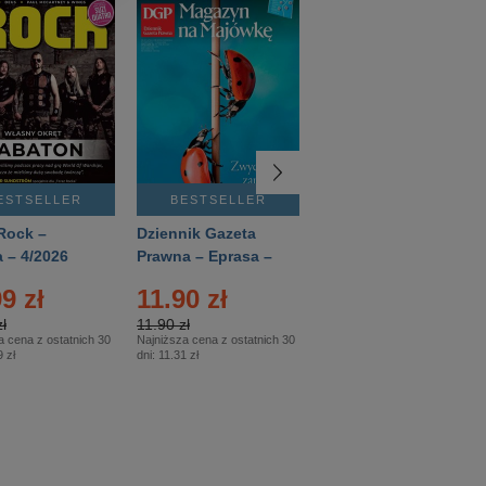
ESTSELLER
BESTSELLER
BESTSELLER
Rock –
Dziennik Gazeta
Świat Wiedzy
 – 4/2026
Prawna – Eprasa –
Historia – Eprasa –
83/2026
2/2026
9 zł
11.90 zł
13.99 zł
ł
11.90 zł
13.99 zł
a cena z ostatnich 30
Najniższa cena z ostatnich 30
Najniższa cena z ostatnich 30
 zł
dni:
11.31 zł
dni:
13.99 zł