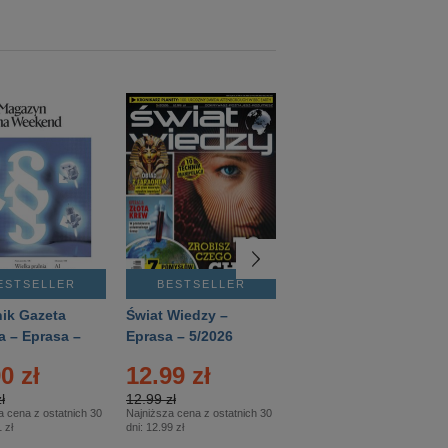
ESTSELLER
BESTSELLER
BESTSELLER
ik Gazeta
Świat Wiedzy –
T3 – Eprasa –
a – Eprasa –
Eprasa – 5/2026
4/2026
26
0 zł
12.99 zł
9.50 zł
ł
12.99 zł
9.50 zł
a cena z ostatnich 30
Najniższa cena z ostatnich 30
Najniższa cena z ostatnich 30
 zł
dni:
12.99 zł
dni:
11.90 zł