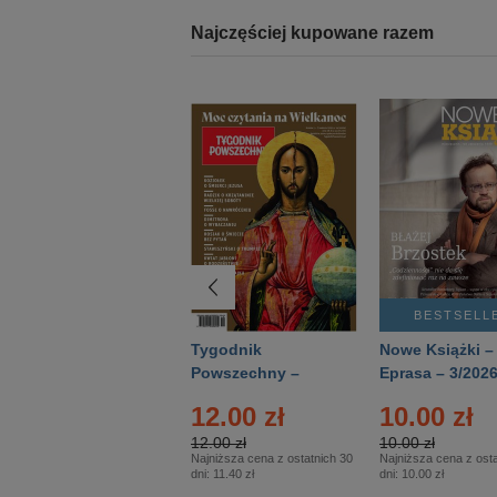
Najczęściej kupowane razem
BESTSELLER
BESTSELL
Technika
Tygodnik
Nowe Książki –
Wojskowa Historia
Powszechny –
Eprasa – 3/202
- Numer specjalny
Eprasa – 14/2026
12.00 zł
10.00 zł
– Eprasa – 2/2026
12.00 zł
10.00 zł
Najniższa cena z ostatnich 30
Najniższa cena z osta
dni:
11.40 zł
dni:
10.00 zł