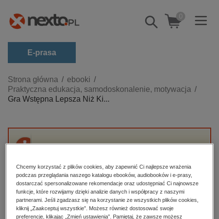
0
Pokaż/schowaj
wyszukiwarkę
E-prasa
Kategorie
Strona główna
ebooki
Praktyczna edukacja, samodoskonalenie, motywacja
Zobacz wszystkie E-prasa
Gra Wstępna Lepsza Niż Ki...
budownictwo, aranżacja wnętrz
biznesowe, branżowe, gospodarka
darmowe wydania
Przepraszamy, ale produkt „Gra Wstępna
dzienniki
Lepsza Niż Kiedykolwiek” nie jest dostępny.
Chcemy korzystać z plików cookies, aby zapewnić Ci najlepsze wrażenia
edukacja
podczas przeglądania naszego katalogu ebooków, audiobooków i e-prasy,
dostarczać spersonalizowane rekomendacje oraz udostępniać Ci najnowsze
High-contrast mode
hobby, sport, rozrywka
funkcje, które rozwijamy dzięki analizie danych i współpracy z naszymi
partnerami. Jeśli zgadzasz się na korzystanie ze wszystkich plików cookies,
komputery, internet, technologie, informatyka
kliknij „Zaakceptuj wszystkie”. Możesz również dostosować swoje
Polecane
preferencje, klikając „Zmień ustawienia”. Pamiętaj, że zawsze możesz