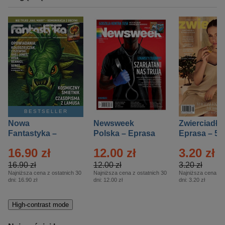
BESTSELLER
Nowa
Newsweek
Zwierciadło
Fantastyka –
Polska – Eprasa
Eprasa – 5/
Eprasa – 5/2026
– 13/2026
16.90 zł
12.00 zł
3.20 zł
16.90 zł
12.00 zł
3.20 zł
Najniższa cena z ostatnich 30
Najniższa cena z ostatnich 30
Najniższa cena z o
dni:
16.90 zł
dni:
12.00 zł
dni:
3.20 zł
High-contrast mode