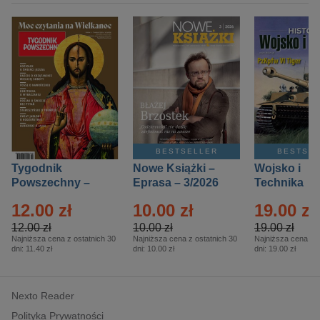
BESTSELLER
BESTSE
Tygodnik
Nowe Książki –
Wojsko i
Powszechny –
Eprasa – 3/2026
Technika
Eprasa – 14/2026
Historia – E
12.00 zł
10.00 zł
19.00 zł
– 2/2026
12.00 zł
10.00 zł
19.00 zł
Najniższa cena z ostatnich 30
Najniższa cena z ostatnich 30
Najniższa cena z o
dni:
11.40 zł
dni:
10.00 zł
dni:
19.00 zł
Nexto Reader
Polityka Prywatności