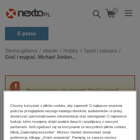
0
Pokaż/schowaj
wyszukiwarkę
E-prasa
Kategorie
Strona główna
ebooki
Hobby
Sport i zabawa
Grać i wygrać. Michael Jordan...
Zobacz wszystkie E-prasa
budownictwo, aranżacja wnętrz
biznesowe, branżowe, gospodarka
Przepraszamy, ale produkt „Grać i wygrać.
darmowe wydania
Michael Jordan i świat NBA” nie jest dostępny.
dzienniki
Chcemy korzystać z plików cookies, aby zapewnić Ci najlepsze wrażenia
podczas przeglądania naszego katalogu ebooków, audiobooków i e-prasy,
edukacja
High-contrast mode
dostarczać spersonalizowane rekomendacje oraz udostępniać Ci najnowsze
hobby, sport, rozrywka
funkcje, które rozwijamy dzięki analizie danych i współpracy z naszymi
partnerami. Jeśli zgadzasz się na korzystanie ze wszystkich plików cookies,
Polecane
komputery, internet, technologie, informatyka
kliknij „Zaakceptuj wszystkie”. Możesz również dostosować swoje
preferencje, klikając „Zmień ustawienia”. Pamiętaj, że zawsze możesz