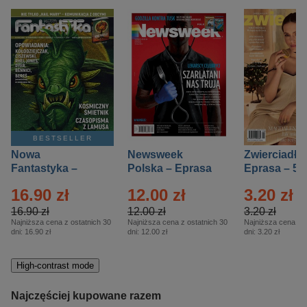
BESTSELLER
Nowa
Newsweek
Zwierciadło
Fantastyka –
Polska – Eprasa
Eprasa – 5/
Eprasa – 5/2026
– 13/2026
16.90 zł
12.00 zł
3.20 zł
16.90 zł
12.00 zł
3.20 zł
Najniższa cena z ostatnich 30
Najniższa cena z ostatnich 30
Najniższa cena z o
dni:
16.90 zł
dni:
12.00 zł
dni:
3.20 zł
High-contrast mode
Najczęściej kupowane razem