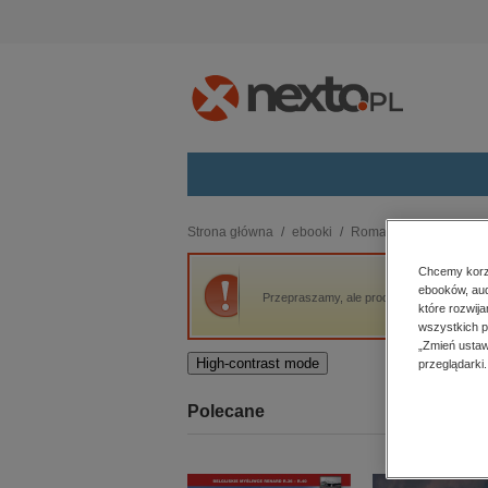
Kategorie
Strona główna
ebooki
Romans i erotyka
He
budownictwo, aranżacja wnętrz
Chcemy korzy
ebooków, aud
biznesowe, branżowe, gospodarka
Przepraszamy, ale produkt „HellPunk” nie 
które rozwij
darmowe wydania
wszystkich p
dzienniki
„Zmień ustaw
High-contrast mode
przeglądarki.
edukacja
hobby, sport, rozrywka
Polecane
komputery, internet, technologie,
informatyka
kobiece, lifestyle, kultura