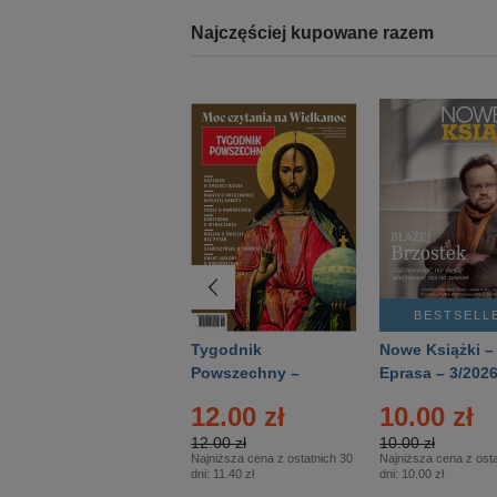
Najczęściej kupowane razem
BESTSELLER
BESTSELL
Technika
Tygodnik
Nowe Książki –
Wojskowa Historia
Powszechny –
Eprasa – 3/202
- Numer specjalny
Eprasa – 14/2026
12.00 zł
10.00 zł
– Eprasa – 2/2026
12.00 zł
10.00 zł
Najniższa cena z ostatnich 30
Najniższa cena z osta
dni:
11.40 zł
dni:
10.00 zł