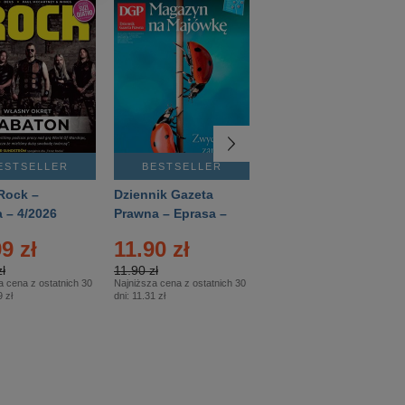
ESTSELLER
BESTSELLER
BESTSELLER
Rock –
Dziennik Gazeta
Świat Wiedzy
 – 4/2026
Prawna – Eprasa –
Historia – Eprasa –
83/2026
2/2026
9 zł
11.90 zł
13.99 zł
ł
11.90 zł
13.99 zł
a cena z ostatnich 30
Najniższa cena z ostatnich 30
Najniższa cena z ostatnich 30
 zł
dni:
11.31 zł
dni:
13.99 zł