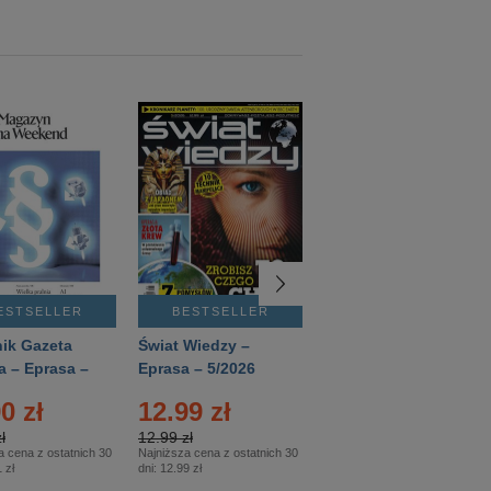
ESTSELLER
BESTSELLER
BESTSELLER
ik Gazeta
Świat Wiedzy –
T3 – Eprasa –
a – Eprasa –
Eprasa – 5/2026
4/2026
26
0 zł
12.99 zł
9.50 zł
ł
12.99 zł
9.50 zł
a cena z ostatnich 30
Najniższa cena z ostatnich 30
Najniższa cena z ostatnich 30
 zł
dni:
12.99 zł
dni:
11.90 zł