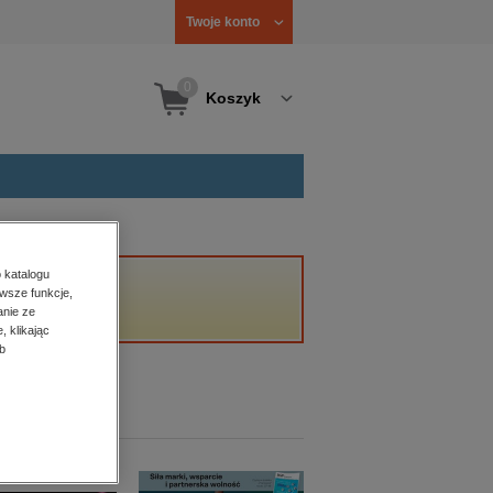
Twoje konto
0
Koszyk
 katalogu
wsze funkcje,
anie ze
, klikając
b