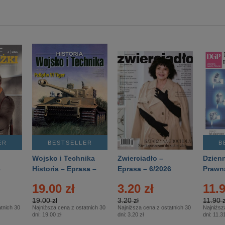
ER
BESTSELLER
B
Wojsko i Technika
Zwierciadło –
Dzienn
6
Historia – Eprasa –
Eprasa – 6/2026
Prawn
2/2026
74/20
19.00 zł
3.20 zł
11.9
19.00 zł
3.20 zł
11.90 z
tnich 30
Najniższa cena z ostatnich 30
Najniższa cena z ostatnich 30
Najniższ
dni:
19.00 zł
dni:
3.20 zł
dni:
11.31