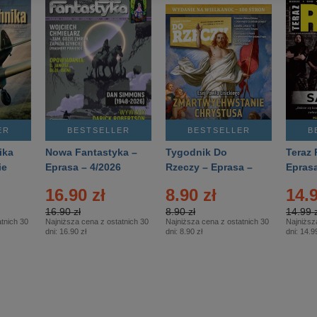
ER
BESTSELLER
BESTSELLER
B
ika
Nowa Fantastyka –
Tygodnik Do
Teraz 
ie
Eprasa – 4/2026
Rzeczy – Eprasa –
Eprasa
rasa
14/2026
16.90 zł
8.90 zł
14.9
16.90 zł
8.90 zł
14.99 z
tnich 30
Najniższa cena z ostatnich 30
Najniższa cena z ostatnich 30
Najniższ
dni:
16.90 zł
dni:
8.90 zł
dni:
14.99