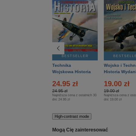
BESTSELLER
BESTSELLER
BESTSELL
Gość Niedzielny -
Technika
Wojsko i Techn
Warszawski –
Wojskowa Historia
Historia Wydan
Eprasa – 14/2026
– Eprasa – 2/2026
Specjalne – Ep
4.00 zł
24.95 zł
19.00 zł
– 2/2026
4.00 zł
24.95 zł
19.00 zł
Najniższa cena z ostatnich 30
Najniższa cena z ostatnich 30
Najniższa cena z osta
dni:
3.80 zł
dni:
24.95 zł
dni:
19.00 zł
High-contrast mode
Mogą Cię zainteresować