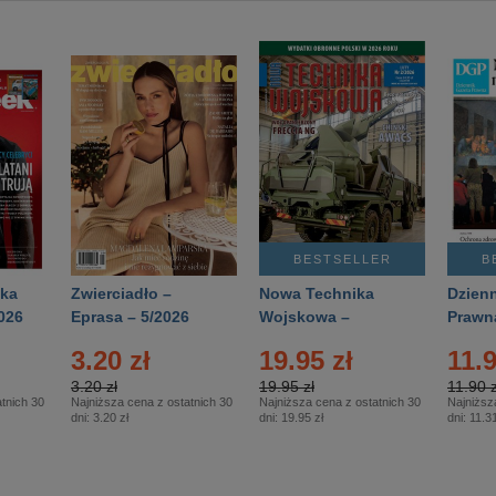
BESTSELLER
B
ka
Zwierciadło –
Nowa Technika
Dzienn
026
Eprasa – 5/2026
Wojskowa –
Prawn
Eprasa – 2/2026
65/20
3.20 zł
19.95 zł
11.9
3.20 zł
19.95 zł
11.90 z
tnich 30
Najniższa cena z ostatnich 30
Najniższa cena z ostatnich 30
Najniższ
dni:
3.20 zł
dni:
19.95 zł
dni:
11.31