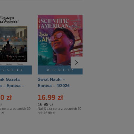
ESTSELLER
BESTSELLER
BESTSELLER
ik Gazeta
Świat Nauki –
Mówią Wieki –
a – Eprasa –
Eprasa – 4/2026
Eprasa – 3/2026
26
0 zł
16.99 zł
12.50 zł
ł
16.99 zł
12.50 zł
a cena z ostatnich 30
Najniższa cena z ostatnich 30
Najniższa cena z ostatnich 30
 zł
dni:
16.99 zł
dni:
12.50 zł