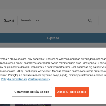
Szukaj
Szukaj
E-prasa
llPunk
Zobacz wszystkie E-prasa
polityka, społeczno-informacyjne
stać z plików cookies, aby zapewnić Ci najlepsze wrażenia podczas przeglądania naszego
iobooków i e-prasy, dostarczać spersonalizowane rekomendacje oraz udostępniać Ci najno
psychologiczne
jest dostępny.
amy dzięki analizie danych i współpracy z naszymi partnerami. Jeśli zgadzasz się na korzyst
inne
lików cookies, kliknij „Zaakceptuj wszystkie”. Możesz również dostosować swoje preferencje
popularno-naukowe
ienia”. Pamiętaj, że zawsze możesz wycofać swoją zgodę, zmieniając ustawienia cookies lu
Polityka prywatności
Zaufani partnerzy
historia
zdrowie
religie
Ustawienia plików cookie
Akceptuj pliki cookie