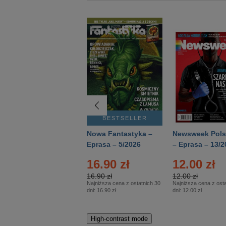
BESTSELLER
BESTSELLER
Deutsch Aktuell –
Nowa Fantastyka –
Newsweek Pols
Eprasa – 2/2026
Eprasa – 5/2026
– Eprasa – 13/2
16.90 zł
12.00 zł
16.90 zł
12.00 zł
Najniższa cena z ostatnich 30
Najniższa cena z osta
dni:
16.90 zł
dni:
12.00 zł
High-contrast mode