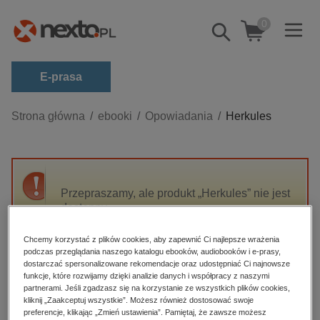
0
Pokaż/schowaj
wyszukiwarkę
E-prasa
Kategorie
Strona główna
ebooki
Opowiadania
Herkules
Zobacz wszystkie E-prasa
budownictwo, aranżacja wnętrz
biznesowe, branżowe, gospodarka
Przepraszamy, ale produkt „Herkules” nie jest
dostępny.
darmowe wydania
dzienniki
Chcemy korzystać z plików cookies, aby zapewnić Ci najlepsze wrażenia
High-contrast mode
podczas przeglądania naszego katalogu ebooków, audiobooków i e-prasy,
edukacja
dostarczać spersonalizowane rekomendacje oraz udostępniać Ci najnowsze
hobby, sport, rozrywka
funkcje, które rozwijamy dzięki analizie danych i współpracy z naszymi
Polecane
partnerami. Jeśli zgadzasz się na korzystanie ze wszystkich plików cookies,
komputery, internet, technologie, informatyka
kliknij „Zaakceptuj wszystkie”. Możesz również dostosować swoje
preferencje, klikając „Zmień ustawienia”. Pamiętaj, że zawsze możesz