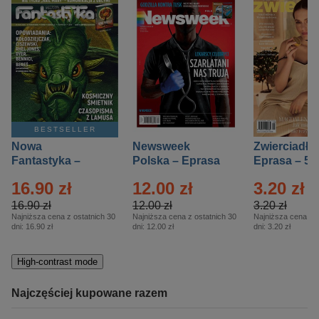
BESTSELLER
Nowa
Newsweek
Zwierciadło
Fantastyka –
Polska – Eprasa
Eprasa – 5/
Eprasa – 5/2026
– 13/2026
16.90 zł
12.00 zł
3.20 zł
16.90 zł
12.00 zł
3.20 zł
Najniższa cena z ostatnich 30
Najniższa cena z ostatnich 30
Najniższa cena z o
dni:
16.90 zł
dni:
12.00 zł
dni:
3.20 zł
High-contrast mode
Najczęściej kupowane razem