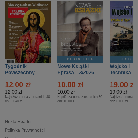
BESTSELLER
BESTSE
Tygodnik
Nowe Książki –
Wojsko i
Powszechny –
Eprasa – 3/2026
Technika
Eprasa – 14/2026
Historia – E
12.00 zł
10.00 zł
19.00 zł
– 2/2026
12.00 zł
10.00 zł
19.00 zł
Najniższa cena z ostatnich 30
Najniższa cena z ostatnich 30
Najniższa cena z o
dni:
11.40 zł
dni:
10.00 zł
dni:
19.00 zł
Nexto Reader
Polityka Prywatności