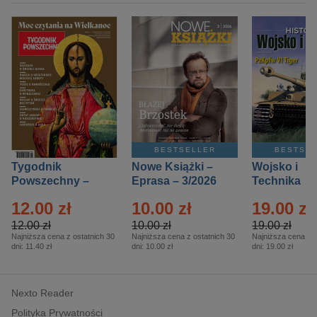
BESTSELLER
BESTSE
Tygodnik
Nowe Książki –
Wojsko i
Powszechny –
Eprasa – 3/2026
Technika
Eprasa – 14/2026
Historia – E
12.00 zł
10.00 zł
19.00 zł
– 2/2026
12.00 zł
10.00 zł
19.00 zł
Najniższa cena z ostatnich 30
Najniższa cena z ostatnich 30
Najniższa cena z o
dni:
11.40 zł
dni:
10.00 zł
dni:
19.00 zł
Nexto Reader
Polityka Prywatności