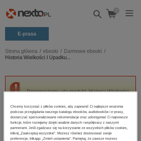
0
Pokaż/schowaj
wyszukiwarkę
E-prasa
Kategorie
Strona główna
ebooki
Darmowe ebooki
Historia Wielkości I Upadku...
Zobacz wszystkie E-prasa
budownictwo, aranżacja wnętrz
biznesowe, branżowe, gospodarka
Przepraszamy, ale produkt „Historia Wielkości
darmowe wydania
I Upadku Cezara Birotteau” nie jest dostępny.
dzienniki
Chcemy korzystać z plików cookies, aby zapewnić Ci najlepsze wrażenia
podczas przeglądania naszego katalogu ebooków, audiobooków i e-prasy,
edukacja
High-contrast mode
dostarczać spersonalizowane rekomendacje oraz udostępniać Ci najnowsze
hobby, sport, rozrywka
funkcje, które rozwijamy dzięki analizie danych i współpracy z naszymi
partnerami. Jeśli zgadzasz się na korzystanie ze wszystkich plików cookies,
Polecane
komputery, internet, technologie, informatyka
kliknij „Zaakceptuj wszystkie”. Możesz również dostosować swoje
preferencje, klikając „Zmień ustawienia”. Pamiętaj, że zawsze możesz