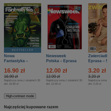
BESTSELLER
Nowa
Newsweek
Zwierciadło
Fantastyka –
Polska – Eprasa
Eprasa – 5/
Eprasa – 5/2026
– 13/2026
16.90 zł
12.00 zł
3.20 zł
16.90 zł
12.00 zł
3.20 zł
Najniższa cena z ostatnich 30
Najniższa cena z ostatnich 30
Najniższa cena z o
dni:
16.90 zł
dni:
12.00 zł
dni:
3.20 zł
High-contrast mode
Najczęściej kupowane razem