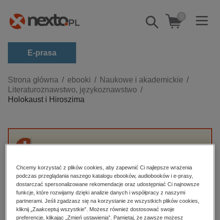
0
Pokaż/schowaj
wyszukiwarkę
E-prasa
Kategorie
Strona główna
ebooki
Naukowe i akademickie
Literaturoznawstwo, językoznawstwo
Zobacz wszystkie E-prasa
Holokaust i Hiroszima
budownictwo, aranżacja wnętrz
biznesowe, branżowe, gospodarka
darmowe wydania
Przepraszamy, ale produkt „Holokaust i
dzienniki
Hiroszima” nie jest dostępny.
Chcemy korzystać z plików cookies, aby zapewnić Ci najlepsze wrażenia
edukacja
podczas przeglądania naszego katalogu ebooków, audiobooków i e-prasy,
dostarczać spersonalizowane rekomendacje oraz udostępniać Ci najnowsze
High-contrast mode
hobby, sport, rozrywka
funkcje, które rozwijamy dzięki analizie danych i współpracy z naszymi
partnerami. Jeśli zgadzasz się na korzystanie ze wszystkich plików cookies,
komputery, internet, technologie, informatyka
kliknij „Zaakceptuj wszystkie”. Możesz również dostosować swoje
Polecane
preferencje, klikając „Zmień ustawienia”. Pamiętaj, że zawsze możesz