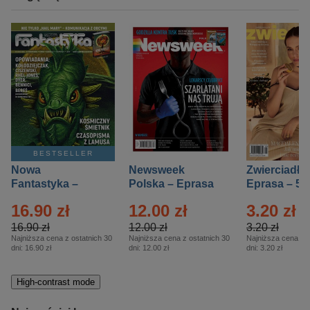
BESTSELLER
Nowa
Newsweek
Zwierciadło
Fantastyka –
Polska – Eprasa
Eprasa – 5/
Eprasa – 5/2026
– 13/2026
16.90 zł
12.00 zł
3.20 zł
16.90 zł
12.00 zł
3.20 zł
Najniższa cena z ostatnich 30
Najniższa cena z ostatnich 30
Najniższa cena z o
dni:
16.90 zł
dni:
12.00 zł
dni:
3.20 zł
High-contrast mode