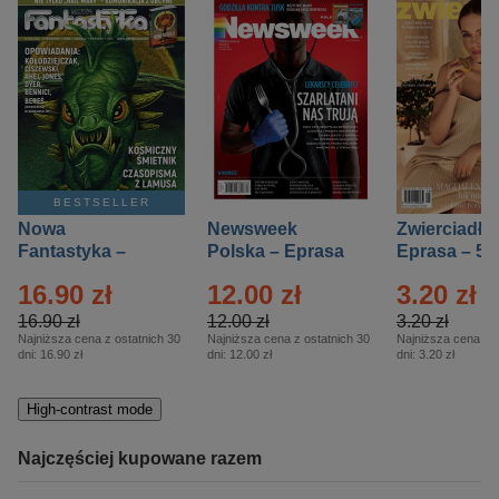
BESTSELLER
Nowa
Newsweek
Zwierciadło
Fantastyka –
Polska – Eprasa
Eprasa – 5/
Eprasa – 5/2026
– 13/2026
16.90 zł
12.00 zł
3.20 zł
16.90 zł
12.00 zł
3.20 zł
Najniższa cena z ostatnich 30
Najniższa cena z ostatnich 30
Najniższa cena z o
dni:
16.90 zł
dni:
12.00 zł
dni:
3.20 zł
High-contrast mode
Najczęściej kupowane razem