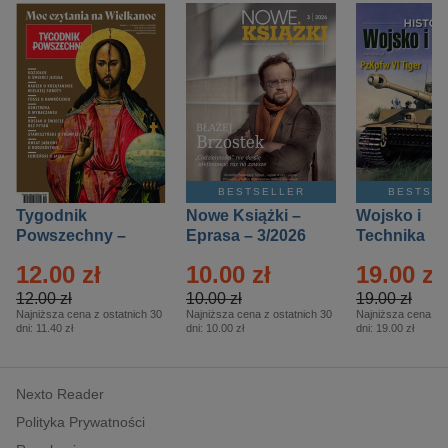
BESTSELLER
BESTSE
Tygodnik
Nowe Książki –
Wojsko i
Powszechny –
Eprasa – 3/2026
Technika
Eprasa – 14/2026
Historia – E
12.00 zł
10.00 zł
19.00 zł
– 2/2026
12.00 zł
10.00 zł
19.00 zł
Najniższa cena z ostatnich 30
Najniższa cena z ostatnich 30
Najniższa cena z o
dni:
11.40 zł
dni:
10.00 zł
dni:
19.00 zł
Nexto Reader
Polityka Prywatności