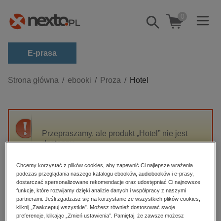
0
Pokaż/schowaj
wyszukiwarkę
E-prasa
Kategorie
Strona główna
ebooki
Proza
Hotel
Zobacz wszystkie E-prasa
budownictwo, aranżacja wnętrz
biznesowe, branżowe, gospodarka
Przepraszamy, ale produkt „Hotel” nie jest
dostępny.
darmowe wydania
dzienniki
Chcemy korzystać z plików cookies, aby zapewnić Ci najlepsze wrażenia
High-contrast mode
podczas przeglądania naszego katalogu ebooków, audiobooków i e-prasy,
edukacja
dostarczać spersonalizowane rekomendacje oraz udostępniać Ci najnowsze
hobby, sport, rozrywka
funkcje, które rozwijamy dzięki analizie danych i współpracy z naszymi
Polecane
partnerami. Jeśli zgadzasz się na korzystanie ze wszystkich plików cookies,
komputery, internet, technologie, informatyka
kliknij „Zaakceptuj wszystkie”. Możesz również dostosować swoje
preferencje, klikając „Zmień ustawienia”. Pamiętaj, że zawsze możesz