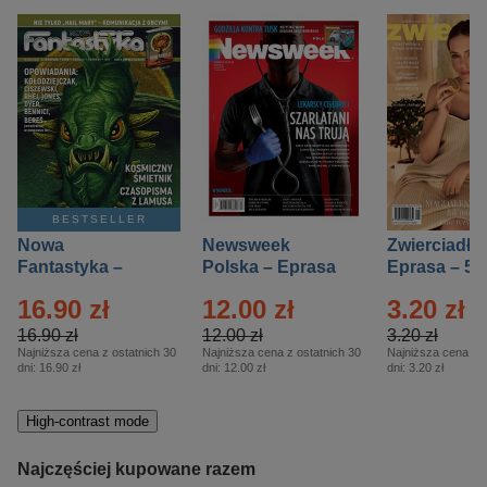
BESTSELLER
Nowa
Newsweek
Zwierciadło
Fantastyka –
Polska – Eprasa
Eprasa – 5/
Eprasa – 5/2026
– 13/2026
16.90 zł
12.00 zł
3.20 zł
16.90 zł
12.00 zł
3.20 zł
Najniższa cena z ostatnich 30
Najniższa cena z ostatnich 30
Najniższa cena z o
dni:
16.90 zł
dni:
12.00 zł
dni:
3.20 zł
High-contrast mode
Najczęściej kupowane razem