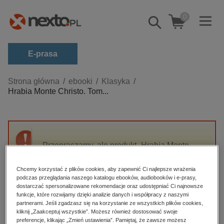
0
Pokaż/schowaj
wyszukiwarkę
E-prasa
Kategorie
Strona główna
ebooki
Klasyka
Hrabia Monte Christo. Tom...
Zobacz wszystkie E-prasa
budownictwo, aranżacja wnętrz
biznesowe, branżowe, gospodarka
Przepraszamy, ale produkt „Hrabia Monte
darmowe wydania
Christo. Tom 1” nie jest dostępny.
dzienniki
Chcemy korzystać z plików cookies, aby zapewnić Ci najlepsze wrażenia
podczas przeglądania naszego katalogu ebooków, audiobooków i e-prasy,
edukacja
High-contrast mode
dostarczać spersonalizowane rekomendacje oraz udostępniać Ci najnowsze
hobby, sport, rozrywka
funkcje, które rozwijamy dzięki analizie danych i współpracy z naszymi
partnerami. Jeśli zgadzasz się na korzystanie ze wszystkich plików cookies,
Polecane
komputery, internet, technologie, informatyka
kliknij „Zaakceptuj wszystkie”. Możesz również dostosować swoje
preferencje, klikając „Zmień ustawienia”. Pamiętaj, że zawsze możesz