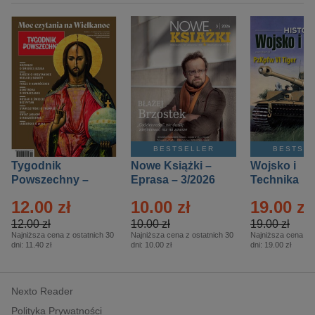
BESTSELLER
BESTSE
Tygodnik
Nowe Książki –
Wojsko i
Powszechny –
Eprasa – 3/2026
Technika
Eprasa – 14/2026
Historia – E
12.00 zł
10.00 zł
19.00 zł
– 2/2026
12.00 zł
10.00 zł
19.00 zł
Najniższa cena z ostatnich 30
Najniższa cena z ostatnich 30
Najniższa cena z o
dni:
11.40 zł
dni:
10.00 zł
dni:
19.00 zł
Nexto Reader
Polityka Prywatności