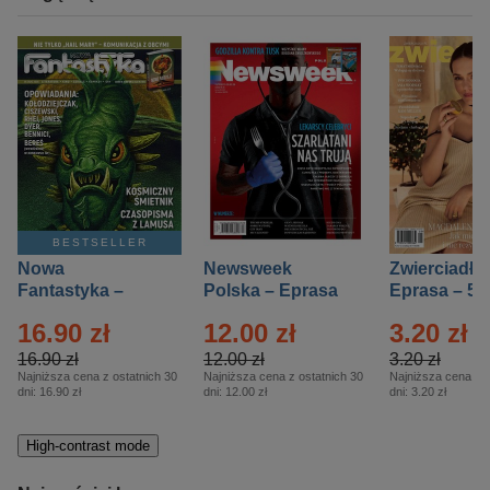
BESTSELLER
Nowa
Newsweek
Zwierciadło
Fantastyka –
Polska – Eprasa
Eprasa – 5/
Eprasa – 5/2026
– 13/2026
16.90 zł
12.00 zł
3.20 zł
16.90 zł
12.00 zł
3.20 zł
Najniższa cena z ostatnich 30
Najniższa cena z ostatnich 30
Najniższa cena z o
dni:
16.90 zł
dni:
12.00 zł
dni:
3.20 zł
High-contrast mode