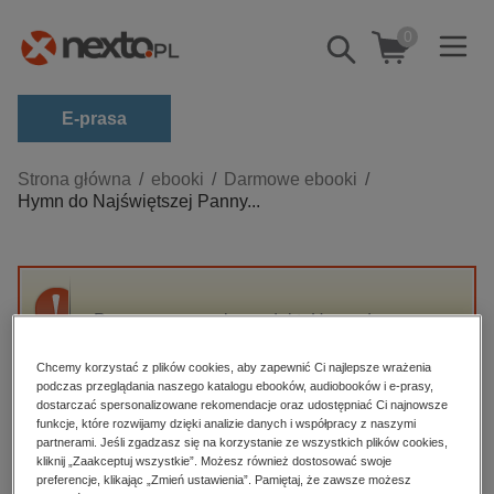
0
Pokaż/schowaj
wyszukiwarkę
E-prasa
Kategorie
Strona główna
ebooki
Darmowe ebooki
Hymn do Najświętszej Panny...
Zobacz wszystkie E-prasa
budownictwo, aranżacja wnętrz
biznesowe, branżowe, gospodarka
Przepraszamy, ale produkt „Hymn do
darmowe wydania
Najświętszej Panny Loretańskiej” nie jest
dzienniki
dostępny.
Chcemy korzystać z plików cookies, aby zapewnić Ci najlepsze wrażenia
podczas przeglądania naszego katalogu ebooków, audiobooków i e-prasy,
edukacja
dostarczać spersonalizowane rekomendacje oraz udostępniać Ci najnowsze
funkcje, które rozwijamy dzięki analizie danych i współpracy z naszymi
High-contrast mode
hobby, sport, rozrywka
partnerami. Jeśli zgadzasz się na korzystanie ze wszystkich plików cookies,
komputery, internet, technologie, informatyka
kliknij „Zaakceptuj wszystkie”. Możesz również dostosować swoje
Polecane
preferencje, klikając „Zmień ustawienia”. Pamiętaj, że zawsze możesz