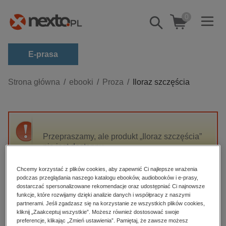
0
Pokaż/schowaj
wyszukiwarkę
E-prasa
Kategorie
Strona główna
ebooki
Proza
Iloraz szczęścia
Zobacz wszystkie E-prasa
budownictwo, aranżacja wnętrz
biznesowe, branżowe, gospodarka
Przepraszamy, ale produkt „Iloraz szczęścia”
nie jest dostępny.
darmowe wydania
dzienniki
Chcemy korzystać z plików cookies, aby zapewnić Ci najlepsze wrażenia
High-contrast mode
podczas przeglądania naszego katalogu ebooków, audiobooków i e-prasy,
edukacja
dostarczać spersonalizowane rekomendacje oraz udostępniać Ci najnowsze
hobby, sport, rozrywka
funkcje, które rozwijamy dzięki analizie danych i współpracy z naszymi
Polecane
partnerami. Jeśli zgadzasz się na korzystanie ze wszystkich plików cookies,
komputery, internet, technologie, informatyka
kliknij „Zaakceptuj wszystkie”. Możesz również dostosować swoje
preferencje, klikając „Zmień ustawienia”. Pamiętaj, że zawsze możesz