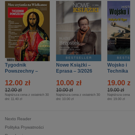
BESTSELLER
BESTSE
Tygodnik
Nowe Książki –
Wojsko i
Powszechny –
Eprasa – 3/2026
Technika
Eprasa – 14/2026
Historia – E
12.00 zł
10.00 zł
19.00 zł
– 2/2026
12.00 zł
10.00 zł
19.00 zł
Najniższa cena z ostatnich 30
Najniższa cena z ostatnich 30
Najniższa cena z o
dni:
11.40 zł
dni:
10.00 zł
dni:
19.00 zł
Nexto Reader
Polityka Prywatności