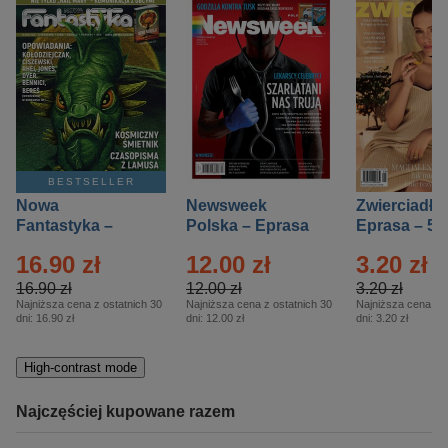
BESTSELLER
Nowa
Newsweek
Zwierciadło
Fantastyka –
Polska – Eprasa
Eprasa – 5/
Eprasa – 5/2026
– 13/2026
16.90 zł
12.00 zł
3.20 zł
16.90 zł
12.00 zł
3.20 zł
Najniższa cena z ostatnich 30
Najniższa cena z ostatnich 30
Najniższa cena z o
dni:
16.90 zł
dni:
12.00 zł
dni:
3.20 zł
High-contrast mode
Najczęściej kupowane razem