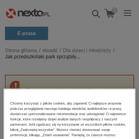
0
Pokaż/schowaj
wyszukiwarkę
E-prasa
Kategorie
Strona główna
ebooki
Dla dzieci i młodzieży
Jak przedszkolaki park sprzątały...
Zobacz wszystkie E-prasa
budownictwo, aranżacja wnętrz
biznesowe, branżowe, gospodarka
Przepraszamy, ale produkt „Jak przedszkolaki
darmowe wydania
park sprzątały i kolory poznawały” nie jest
dzienniki
dostępny.
Chcemy korzystać z plików cookies, aby zapewnić Ci najlepsze wrażenia
podczas przeglądania naszego katalogu ebooków, audiobooków i e-prasy,
edukacja
dostarczać spersonalizowane rekomendacje oraz udostępniać Ci najnowsze
funkcje, które rozwijamy dzięki analizie danych i współpracy z naszymi
High-contrast mode
hobby, sport, rozrywka
partnerami. Jeśli zgadzasz się na korzystanie ze wszystkich plików cookies,
komputery, internet, technologie, informatyka
kliknij „Zaakceptuj wszystkie”. Możesz również dostosować swoje
Polecane
preferencje, klikając „Zmień ustawienia”. Pamiętaj, że zawsze możesz