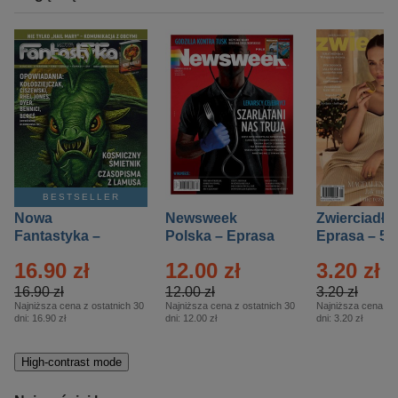
BESTSELLER
Nowa
Newsweek
Zwierciadło
Fantastyka –
Polska – Eprasa
Eprasa – 5/
Eprasa – 5/2026
– 13/2026
16.90 zł
12.00 zł
3.20 zł
16.90 zł
12.00 zł
3.20 zł
Najniższa cena z ostatnich 30
Najniższa cena z ostatnich 30
Najniższa cena z o
dni:
16.90 zł
dni:
12.00 zł
dni:
3.20 zł
High-contrast mode