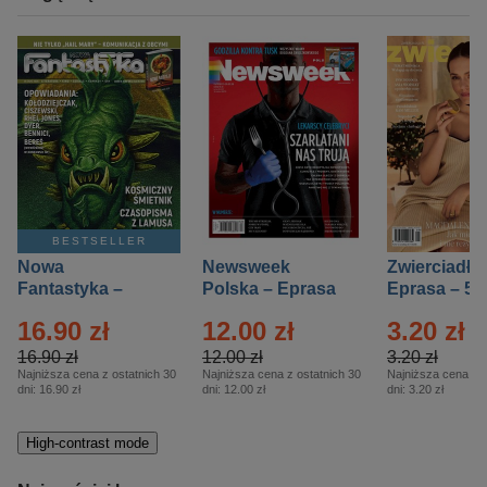
BESTSELLER
Nowa
Newsweek
Zwierciadło
Fantastyka –
Polska – Eprasa
Eprasa – 5/
Eprasa – 5/2026
– 13/2026
16.90 zł
12.00 zł
3.20 zł
16.90 zł
12.00 zł
3.20 zł
Najniższa cena z ostatnich 30
Najniższa cena z ostatnich 30
Najniższa cena z o
dni:
16.90 zł
dni:
12.00 zł
dni:
3.20 zł
High-contrast mode