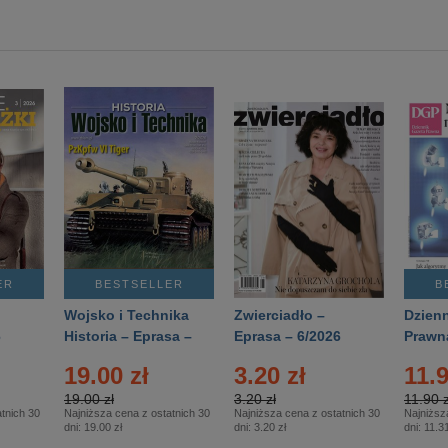
ER
BESTSELLER
B
Wojsko i Technika
Zwierciadło –
Dzienn
6
Historia – Eprasa –
Eprasa – 6/2026
Prawn
2/2026
74/20
19.00 zł
3.20 zł
11.9
19.00 zł
3.20 zł
11.90 z
tnich 30
Najniższa cena z ostatnich 30
Najniższa cena z ostatnich 30
Najniższ
dni:
19.00 zł
dni:
3.20 zł
dni:
11.31