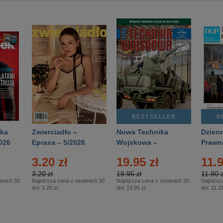
BESTSELLER
B
ka
Zwierciadło –
Nowa Technika
Dzienn
026
Eprasa – 5/2026
Wojskowa –
Prawn
Eprasa – 2/2026
65/20
3.20 zł
19.95 zł
11.9
3.20 zł
19.95 zł
11.90 z
tnich 30
Najniższa cena z ostatnich 30
Najniższa cena z ostatnich 30
Najniższ
dni:
3.20 zł
dni:
19.95 zł
dni:
11.31