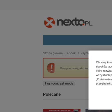
Kategorie
Strona główna
ebooki
Psychologia
Jak roz
budownictwo, aranżacja wnętrz
Chcemy korzy
ebooków, aud
biznesowe, branżowe, gospodarka
Przepraszamy, ale produkt „Jak rozmawiać,
które rozwij
darmowe wydania
wszystkich p
dzienniki
„Zmień ustaw
High-contrast mode
przeglądarki.
edukacja
hobby, sport, rozrywka
Polecane
komputery, internet, technologie,
informatyka
kobiece, lifestyle, kultura