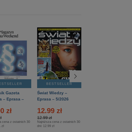
ESTSELLER
BESTSELLER
BESTSELLER
ik Gazeta
Świat Wiedzy –
T3 – Eprasa –
a – Eprasa –
Eprasa – 5/2026
4/2026
26
0 zł
12.99 zł
9.50 zł
ł
12.99 zł
9.50 zł
a cena z ostatnich 30
Najniższa cena z ostatnich 30
Najniższa cena z ostatnich 30
 zł
dni:
12.99 zł
dni:
11.90 zł