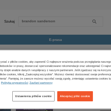
Szukaj
Szukaj
E-prasa
mawiać, by wpływać...
Zobacz wszystkie E-prasa
polityka, społeczno-informacyjne
stać z plików cookies, aby zapewnić Ci najlepsze wrażenia podczas przeglądania naszego
iobooków i e-prasy, dostarczać spersonalizowane rekomendacje oraz udostępniać Ci najno
psychologiczne
 by wpływać na ludzi” nie jest dostępny.
amy dzięki analizie danych i współpracy z naszymi partnerami. Jeśli zgadzasz się na korzyst
inne
lików cookies, kliknij „Zaakceptuj wszystkie”. Możesz również dostosować swoje preferencje
popularno-naukowe
ienia”. Pamiętaj, że zawsze możesz wycofać swoją zgodę, zmieniając ustawienia cookies lu
Polityka prywatności
Zaufani partnerzy
historia
zdrowie
religie
Ustawienia plików cookie
Akceptuj pliki cookie