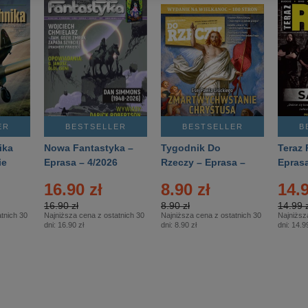
ER
BESTSELLER
BESTSELLER
B
ika
Nowa Fantastyka –
Tygodnik Do
Teraz 
ie
Eprasa – 4/2026
Rzeczy – Eprasa –
Eprasa
rasa
14/2026
16.90 zł
8.90 zł
14.9
16.90 zł
8.90 zł
14.99 z
tnich 30
Najniższa cena z ostatnich 30
Najniższa cena z ostatnich 30
Najniższ
dni:
16.90 zł
dni:
8.90 zł
dni:
14.99