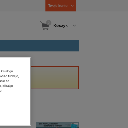
Twoje konto
0
Koszyk
 katalogu
wsze funkcje,
anie ze
, klikając
b