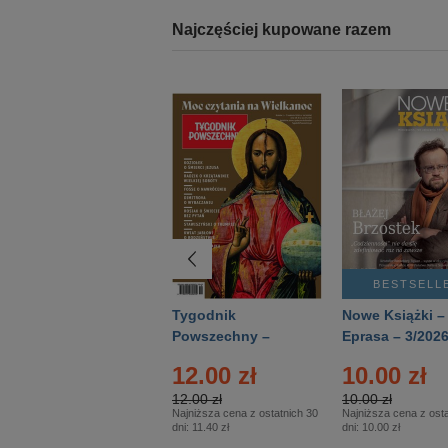
Najczęściej kupowane razem
BESTSELLER
BESTSELL
Technika
Tygodnik
Nowe Książki –
Wojskowa Historia
Powszechny –
Eprasa – 3/202
- Numer specjalny
Eprasa – 14/2026
12.00 zł
10.00 zł
– Eprasa – 2/2026
12.00 zł
10.00 zł
Najniższa cena z ostatnich 30
Najniższa cena z osta
dni:
11.40 zł
dni:
10.00 zł