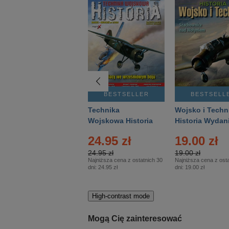
BESTSELLER
BESTSELLER
BESTSELL
Gość Niedzielny -
Technika
Wojsko i Techn
Warszawski –
Wojskowa Historia
Historia Wydan
Eprasa – 14/2026
– Eprasa – 2/2026
Specjalne – Ep
4.00 zł
24.95 zł
19.00 zł
– 2/2026
4.00 zł
24.95 zł
19.00 zł
Najniższa cena z ostatnich 30
Najniższa cena z ostatnich 30
Najniższa cena z osta
dni:
3.80 zł
dni:
24.95 zł
dni:
19.00 zł
High-contrast mode
Mogą Cię zainteresować