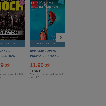
ESTSELLER
BESTSELLER
BESTSELLER
Rock –
Dziennik Gazeta
Świat Wiedzy
 – 4/2026
Prawna – Eprasa –
Historia – Eprasa –
83/2026
2/2026
9 zł
11.90 zł
13.99 zł
ł
11.90 zł
13.99 zł
a cena z ostatnich 30
Najniższa cena z ostatnich 30
Najniższa cena z ostatnich 30
 zł
dni:
11.31 zł
dni:
13.99 zł