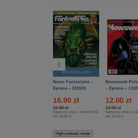
BESTSELLER
BESTSELLER
Deutsch Aktuell –
Nowa Fantastyka –
Newsweek Pols
Eprasa – 2/2026
Eprasa – 5/2026
– Eprasa – 13/2
16.90 zł
12.00 zł
16.90 zł
12.00 zł
Najniższa cena z ostatnich 30
Najniższa cena z osta
dni:
16.90 zł
dni:
12.00 zł
High-contrast mode