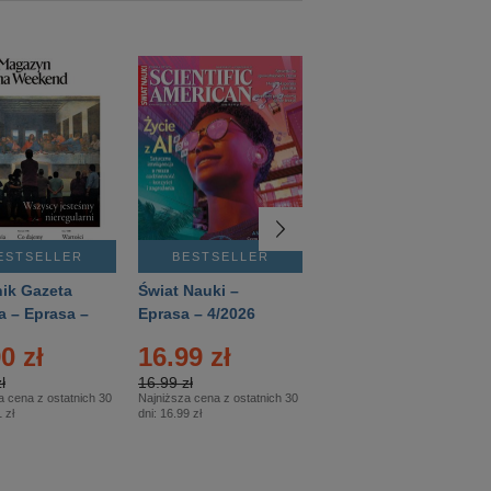
ESTSELLER
BESTSELLER
BESTSELLER
ik Gazeta
Świat Nauki –
Mówią Wieki –
a – Eprasa –
Eprasa – 4/2026
Eprasa – 3/2026
26
0 zł
16.99 zł
12.50 zł
ł
16.99 zł
12.50 zł
a cena z ostatnich 30
Najniższa cena z ostatnich 30
Najniższa cena z ostatnich 30
 zł
dni:
16.99 zł
dni:
12.50 zł