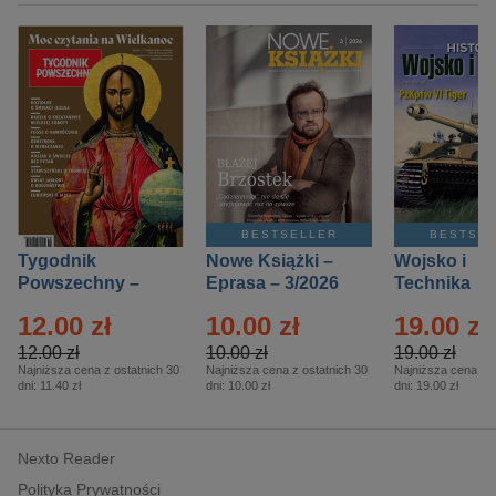
BESTSELLER
BESTSE
Tygodnik
Nowe Książki –
Wojsko i
Powszechny –
Eprasa – 3/2026
Technika
Eprasa – 14/2026
Historia – E
12.00 zł
10.00 zł
19.00 zł
– 2/2026
12.00 zł
10.00 zł
19.00 zł
Najniższa cena z ostatnich 30
Najniższa cena z ostatnich 30
Najniższa cena z o
dni:
11.40 zł
dni:
10.00 zł
dni:
19.00 zł
Nexto Reader
Polityka Prywatności