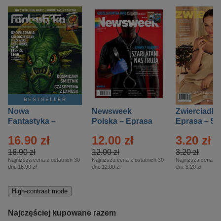
BESTSELLER
Nowa
Newsweek
Zwierciadło
Fantastyka –
Polska – Eprasa
Eprasa – 5/
Eprasa – 5/2026
– 13/2026
16.90 zł
12.00 zł
3.20 zł
16.90 zł
12.00 zł
3.20 zł
Najniższa cena z ostatnich 30
Najniższa cena z ostatnich 30
Najniższa cena z o
dni:
16.90 zł
dni:
12.00 zł
dni:
3.20 zł
High-contrast mode
Najczęściej kupowane razem