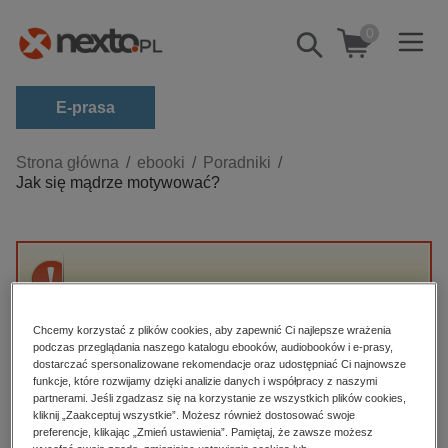
0
Pokaż/schowaj
wyszukiwarkę
E-prasa
Kategorie
Strona główna
ebooki
Poradniki
Jak się mądrze motywować?
Zobacz wszystkie E-prasa
budownictwo, aranżacja wnętrz
biznesowe, branżowe, gospodarka
Przepraszamy, ale produkt „Jak się mądrze
darmowe wydania
motywować?” nie jest dostępny.
dzienniki
Chcemy korzystać z plików cookies, aby zapewnić Ci najlepsze wrażenia
podczas przeglądania naszego katalogu ebooków, audiobooków i e-prasy,
edukacja
dostarczać spersonalizowane rekomendacje oraz udostępniać Ci najnowsze
High-contrast mode
funkcje, które rozwijamy dzięki analizie danych i współpracy z naszymi
hobby, sport, rozrywka
partnerami. Jeśli zgadzasz się na korzystanie ze wszystkich plików cookies,
Polecane
kliknij „Zaakceptuj wszystkie”. Możesz również dostosować swoje
komputery, internet, technologie, informatyka
preferencje, klikając „Zmień ustawienia”. Pamiętaj, że zawsze możesz