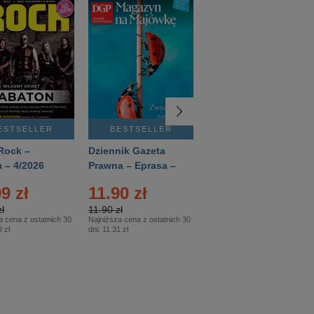
ESTSELLER
BESTSELLER
BESTSELLER
Rock –
Dziennik Gazeta
Świat Wiedzy
 – 4/2026
Prawna – Eprasa –
Historia – Eprasa –
83/2026
2/2026
9 zł
11.90 zł
13.99 zł
ł
11.90 zł
13.99 zł
a cena z ostatnich 30
Najniższa cena z ostatnich 30
Najniższa cena z ostatnich 30
 zł
dni:
11.31 zł
dni:
13.99 zł