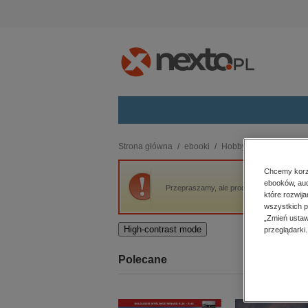
Kategorie
Strona główna
ebooki
Hobby
Rodzina
J
budownictwo, aranżacja wnętrz
Chcemy korzy
ebooków, aud
biznesowe, branżowe, gospodarka
Przepraszamy, ale produkt „Jak zapewnić s
które rozwij
darmowe wydania
wszystkich p
dzienniki
„Zmień ustaw
High-contrast mode
przeglądarki.
edukacja
hobby, sport, rozrywka
Polecane
komputery, internet, technologie,
informatyka
kobiece, lifestyle, kultura