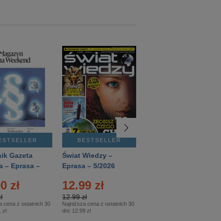
ESTSELLER
BESTSELLER
BESTSELLER
ik Gazeta
Świat Wiedzy –
T3 – Eprasa –
a – Eprasa –
Eprasa – 5/2026
4/2026
26
0 zł
12.99 zł
9.50 zł
ł
12.99 zł
9.50 zł
a cena z ostatnich 30
Najniższa cena z ostatnich 30
Najniższa cena z ostatnich 30
 zł
dni:
12.99 zł
dni:
11.90 zł