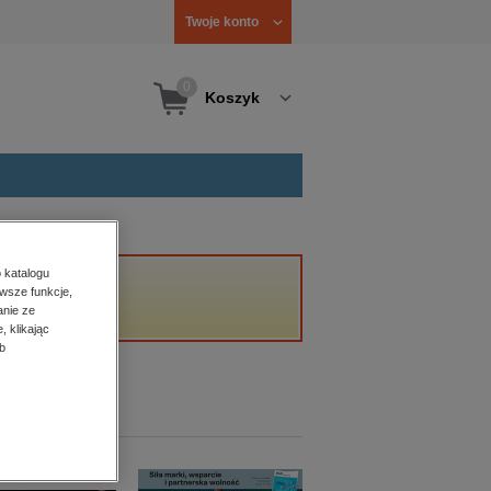
Twoje konto
0
Koszyk
 katalogu
wsze funkcje,
anie ze
, klikając
b