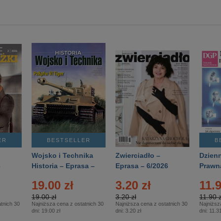
ER
BESTSELLER
B
Wojsko i Technika
Zwierciadło –
Dzienn
6
Historia – Eprasa –
Eprasa – 6/2026
Prawn
2/2026
74/20
19.00 zł
3.20 zł
11.9
19.00 zł
3.20 zł
11.90 z
tnich 30
Najniższa cena z ostatnich 30
Najniższa cena z ostatnich 30
Najniższ
dni:
19.00 zł
dni:
3.20 zł
dni:
11.31