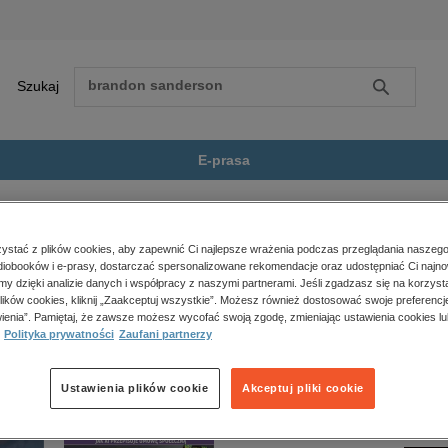
Szukaj
Szukaj
E-prasa
ak zapewnić swojemu dziecku...
Zobacz wszystkie E-prasa
polityka, społeczno-informacyjne
stać z plików cookies, aby zapewnić Ci najlepsze wrażenia podczas przeglądania naszego
iobooków i e-prasy, dostarczać spersonalizowane rekomendacje oraz udostępniać Ci najno
psychologiczne
wojemu dziecku najlepszy start” nie jest dostępny.
amy dzięki analizie danych i współpracy z naszymi partnerami. Jeśli zgadzasz się na korzyst
inne
lików cookies, kliknij „Zaakceptuj wszystkie”. Możesz również dostosować swoje preferencje
popularno-naukowe
ienia”. Pamiętaj, że zawsze możesz wycofać swoją zgodę, zmieniając ustawienia cookies lu
Polityka prywatności
Zaufani partnerzy
historia
zdrowie
religie
Ustawienia plików cookie
Akceptuj pliki cookie