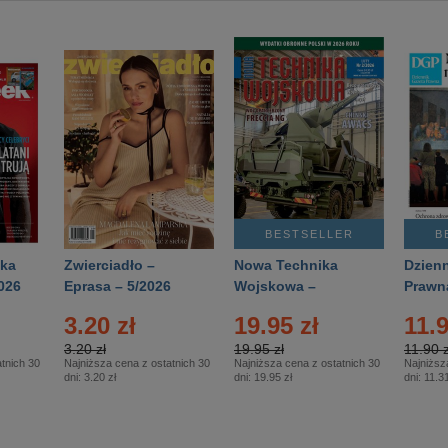
BESTSELLER
B
ka
Zwierciadło –
Nowa Technika
Dzienn
026
Eprasa – 5/2026
Wojskowa –
Prawn
Eprasa – 2/2026
65/20
3.20 zł
19.95 zł
11.9
3.20 zł
19.95 zł
11.90 z
tnich 30
Najniższa cena z ostatnich 30
Najniższa cena z ostatnich 30
Najniższ
dni:
3.20 zł
dni:
19.95 zł
dni:
11.31