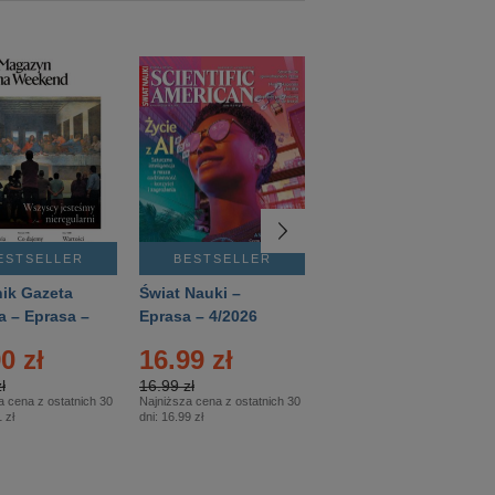
ESTSELLER
BESTSELLER
BESTSELLER
ik Gazeta
Świat Nauki –
Mówią Wieki –
a – Eprasa –
Eprasa – 4/2026
Eprasa – 3/2026
26
0 zł
16.99 zł
12.50 zł
ł
16.99 zł
12.50 zł
a cena z ostatnich 30
Najniższa cena z ostatnich 30
Najniższa cena z ostatnich 30
 zł
dni:
16.99 zł
dni:
12.50 zł