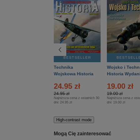
BESTSELLER
BESTSELLER
BESTSELL
Gość Niedzielny -
Technika
Wojsko i Techn
Warszawski –
Wojskowa Historia
Historia Wydan
Eprasa – 14/2026
– Eprasa – 2/2026
Specjalne – Ep
24.95 zł
19.00 zł
– 2/2026
24.95 zł
19.00 zł
Najniższa cena z ostatnich 30
Najniższa cena z osta
dni:
24.95 zł
dni:
19.00 zł
High-contrast mode
Mogą Cię zainteresować