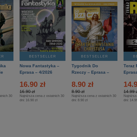
ER
BESTSELLER
BESTSELLER
B
ika
Nowa Fantastyka –
Tygodnik Do
Teraz 
ie
Eprasa – 4/2026
Rzeczy – Eprasa –
Eprasa
rasa
14/2026
16.90 zł
8.90 zł
14.9
16.90 zł
8.90 zł
14.99 z
tnich 30
Najniższa cena z ostatnich 30
Najniższa cena z ostatnich 30
Najniższ
dni:
16.90 zł
dni:
8.90 zł
dni:
14.99