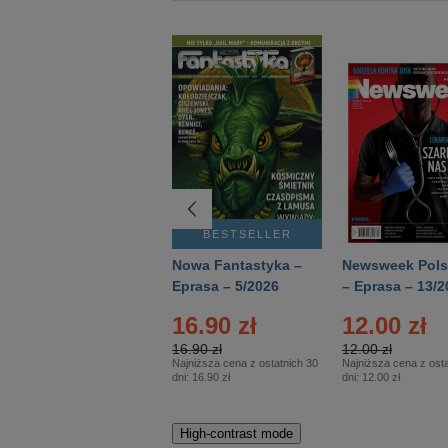
BESTSELLER
BESTSELLER
Deutsch Aktuell –
Nowa Fantastyka –
Newsweek Pols
Eprasa – 2/2026
Eprasa – 5/2026
– Eprasa – 13/2
16.90 zł
12.00 zł
16.90 zł
12.00 zł
Najniższa cena z ostatnich 30
Najniższa cena z osta
dni:
16.90 zł
dni:
12.00 zł
High-contrast mode