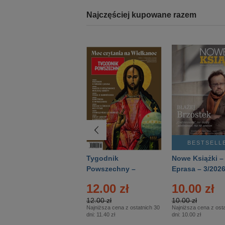
Najczęściej kupowane razem
BESTSELLER
BESTSELL
Technika
Tygodnik
Nowe Książki –
Wojskowa Historia
Powszechny –
Eprasa – 3/202
- Numer specjalny
Eprasa – 14/2026
12.00 zł
10.00 zł
– Eprasa – 2/2026
12.00 zł
10.00 zł
Najniższa cena z ostatnich 30
Najniższa cena z osta
dni:
11.40 zł
dni:
10.00 zł