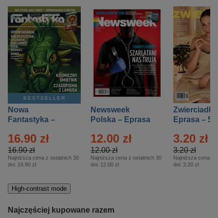
BESTSELLER
Nowa
Newsweek
Zwierciadło
Fantastyka –
Polska – Eprasa
Eprasa – 5/
Eprasa – 5/2026
– 13/2026
16.90 zł
12.00 zł
3.20 zł
16.90 zł
12.00 zł
3.20 zł
Najniższa cena z ostatnich 30
Najniższa cena z ostatnich 30
Najniższa cena z o
dni:
16.90 zł
dni:
12.00 zł
dni:
3.20 zł
High-contrast mode
Najczęściej kupowane razem