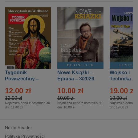
BESTSELLER
BESTSE
Tygodnik
Nowe Książki –
Wojsko i
Powszechny –
Eprasa – 3/2026
Technika
Eprasa – 14/2026
Historia – E
12.00 zł
10.00 zł
19.00 zł
– 2/2026
12.00 zł
10.00 zł
19.00 zł
Najniższa cena z ostatnich 30
Najniższa cena z ostatnich 30
Najniższa cena z o
dni:
11.40 zł
dni:
10.00 zł
dni:
19.00 zł
Nexto Reader
Polityka Prywatności