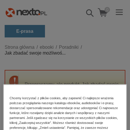
0
Pokaż/schowaj
wyszukiwarkę
E-prasa
Kategorie
Strona główna
ebooki
Poradniki
Jak zbadać swoje możliwoś...
Zobacz wszystkie E-prasa
budownictwo, aranżacja wnętrz
biznesowe, branżowe, gospodarka
Przepraszamy, ale produkt „Jak zbadać swoje
darmowe wydania
możliwości” nie jest dostępny.
dzienniki
Chcemy korzystać z plików cookies, aby zapewnić Ci najlepsze wrażenia
podczas przeglądania naszego katalogu ebooków, audiobooków i e-prasy,
edukacja
High-contrast mode
dostarczać spersonalizowane rekomendacje oraz udostępniać Ci najnowsze
hobby, sport, rozrywka
funkcje, które rozwijamy dzięki analizie danych i współpracy z naszymi
partnerami. Jeśli zgadzasz się na korzystanie ze wszystkich plików cookies,
Polecane
komputery, internet, technologie, informatyka
kliknij „Zaakceptuj wszystkie”. Możesz również dostosować swoje
preferencje, klikając „Zmień ustawienia”. Pamiętaj, że zawsze możesz