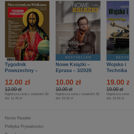
BESTSELLER
BESTSE
Tygodnik
Nowe Książki –
Wojsko i
Powszechny –
Eprasa – 3/2026
Technika
Eprasa – 14/2026
Historia – E
12.00 zł
10.00 zł
19.00 zł
– 2/2026
12.00 zł
10.00 zł
19.00 zł
Najniższa cena z ostatnich 30
Najniższa cena z ostatnich 30
Najniższa cena z o
dni:
11.40 zł
dni:
10.00 zł
dni:
19.00 zł
Nexto Reader
Polityka Prywatności