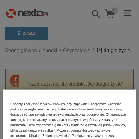
0
Pokaż/schowaj
wyszukiwarkę
E-prasa
Kategorie
Strona główna
ebooki
Obyczajowe
Jej drugie życie
Zobacz wszystkie E-prasa
budownictwo, aranżacja wnętrz
biznesowe, branżowe, gospodarka
Przepraszamy, ale produkt „Jej drugie życie”
nie jest dostępny.
darmowe wydania
dzienniki
Chcemy korzystać z plików cookies, aby zapewnić Ci najlepsze wrażenia
High-contrast mode
podczas przeglądania naszego katalogu ebooków, audiobooków i e-prasy,
edukacja
dostarczać spersonalizowane rekomendacje oraz udostępniać Ci najnowsze
hobby, sport, rozrywka
funkcje, które rozwijamy dzięki analizie danych i współpracy z naszymi
Polecane
partnerami. Jeśli zgadzasz się na korzystanie ze wszystkich plików cookies,
komputery, internet, technologie, informatyka
kliknij „Zaakceptuj wszystkie”. Możesz również dostosować swoje
preferencje, klikając „Zmień ustawienia”. Pamiętaj, że zawsze możesz