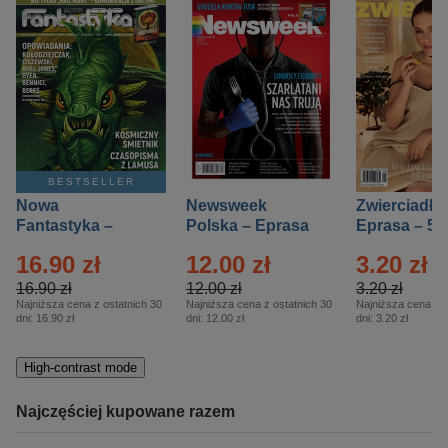
BESTSELLER
Nowa
Newsweek
Zwierciadło
Fantastyka –
Polska – Eprasa
Eprasa – 5/
Eprasa – 5/2026
– 13/2026
16.90 zł
12.00 zł
3.20 zł
16.90 zł
12.00 zł
3.20 zł
Najniższa cena z ostatnich 30
Najniższa cena z ostatnich 30
Najniższa cena z o
dni:
16.90 zł
dni:
12.00 zł
dni:
3.20 zł
High-contrast mode
Najczęściej kupowane razem