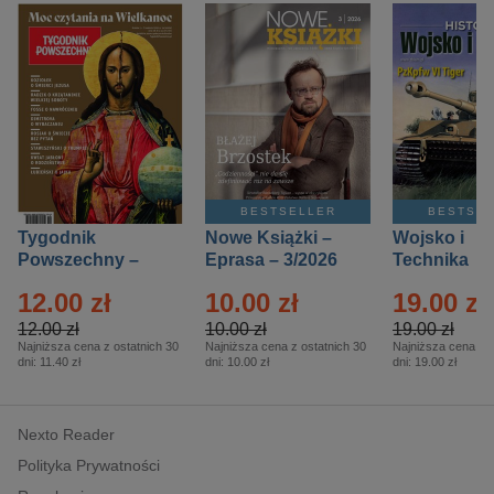
BESTSELLER
BESTSE
Tygodnik
Nowe Książki –
Wojsko i
Powszechny –
Eprasa – 3/2026
Technika
Eprasa – 14/2026
Historia – E
12.00 zł
10.00 zł
19.00 zł
– 2/2026
12.00 zł
10.00 zł
19.00 zł
Najniższa cena z ostatnich 30
Najniższa cena z ostatnich 30
Najniższa cena z o
dni:
11.40 zł
dni:
10.00 zł
dni:
19.00 zł
Nexto Reader
Polityka Prywatności