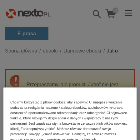
0
Pokaż/schowaj
wyszukiwarkę
E-prasa
Kategorie
Strona główna
ebooki
Darmowe ebooki
Jutro
Zobacz wszystkie E-prasa
budownictwo, aranżacja wnętrz
biznesowe, branżowe, gospodarka
Przepraszamy, ale produkt „Jutro” nie jest
dostępny.
darmowe wydania
dzienniki
Chcemy korzystać z plików cookies, aby zapewnić Ci najlepsze wrażenia
podczas przeglądania naszego katalogu ebooków, audiobooków i e-prasy,
High-contrast mode
edukacja
dostarczać spersonalizowane rekomendacje oraz udostępniać Ci najnowsze
funkcje, które rozwijamy dzięki analizie danych i współpracy z naszymi
hobby, sport, rozrywka
Polecane
partnerami. Jeśli zgadzasz się na korzystanie ze wszystkich plików cookies,
kliknij „Zaakceptuj wszystkie”. Możesz również dostosować swoje
komputery, internet, technologie, informatyka
preferencje, klikając „Zmień ustawienia”. Pamiętaj, że zawsze możesz
wycofać swoją zgodę, zmieniając ustawienia cookies lub