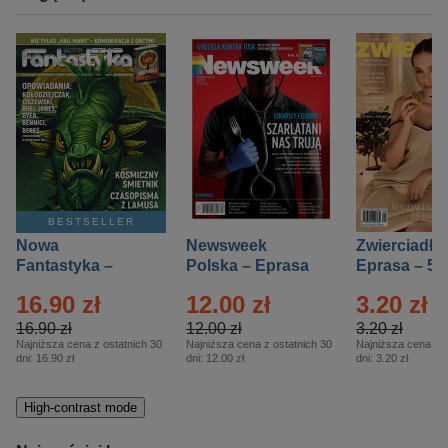
BESTSELLER
Nowa
Newsweek
Zwierciadło
Fantastyka –
Polska – Eprasa
Eprasa – 5/
Eprasa – 5/2026
– 13/2026
16.90 zł
12.00 zł
3.20 zł
16.90 zł
12.00 zł
3.20 zł
Najniższa cena z ostatnich 30
Najniższa cena z ostatnich 30
Najniższa cena z o
dni:
16.90 zł
dni:
12.00 zł
dni:
3.20 zł
High-contrast mode