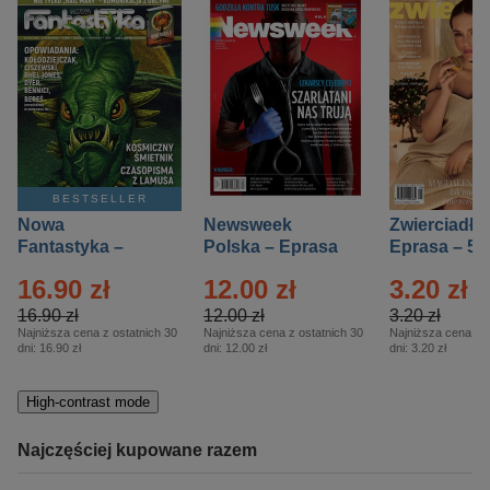
BESTSELLER
Nowa
Newsweek
Zwierciadło
Fantastyka –
Polska – Eprasa
Eprasa – 5/
Eprasa – 5/2026
– 13/2026
16.90 zł
12.00 zł
3.20 zł
16.90 zł
12.00 zł
3.20 zł
Najniższa cena z ostatnich 30
Najniższa cena z ostatnich 30
Najniższa cena z o
dni:
16.90 zł
dni:
12.00 zł
dni:
3.20 zł
High-contrast mode
Najczęściej kupowane razem