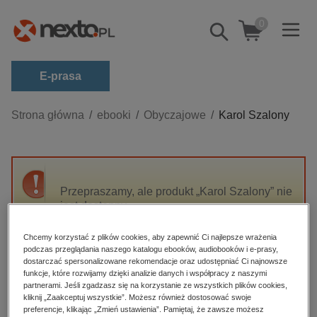
0
Pokaż/schowaj
wyszukiwarkę
E-prasa
Kategorie
Strona główna
ebooki
Obyczajowe
Karol Szalony
Zobacz wszystkie E-prasa
budownictwo, aranżacja wnętrz
biznesowe, branżowe, gospodarka
Przepraszamy, ale produkt „Karol Szalony” nie
jest dostępny.
darmowe wydania
dzienniki
Chcemy korzystać z plików cookies, aby zapewnić Ci najlepsze wrażenia
High-contrast mode
podczas przeglądania naszego katalogu ebooków, audiobooków i e-prasy,
edukacja
dostarczać spersonalizowane rekomendacje oraz udostępniać Ci najnowsze
hobby, sport, rozrywka
funkcje, które rozwijamy dzięki analizie danych i współpracy z naszymi
Polecane
partnerami. Jeśli zgadzasz się na korzystanie ze wszystkich plików cookies,
komputery, internet, technologie, informatyka
kliknij „Zaakceptuj wszystkie”. Możesz również dostosować swoje
preferencje, klikając „Zmień ustawienia”. Pamiętaj, że zawsze możesz