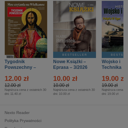
BESTSELLER
BESTSE
Tygodnik
Nowe Książki –
Wojsko i
Powszechny –
Eprasa – 3/2026
Technika
Eprasa – 14/2026
Historia – E
12.00 zł
10.00 zł
19.00 zł
– 2/2026
12.00 zł
10.00 zł
19.00 zł
Najniższa cena z ostatnich 30
Najniższa cena z ostatnich 30
Najniższa cena z o
dni:
11.40 zł
dni:
10.00 zł
dni:
19.00 zł
Nexto Reader
Polityka Prywatności