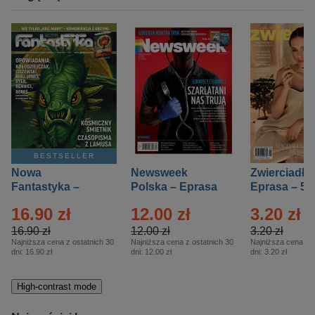
BESTSELLER
Nowa
Newsweek
Zwierciadło
Fantastyka –
Polska – Eprasa
Eprasa – 5/
Eprasa – 5/2026
– 13/2026
16.90 zł
12.00 zł
3.20 zł
16.90 zł
12.00 zł
3.20 zł
Najniższa cena z ostatnich 30
Najniższa cena z ostatnich 30
Najniższa cena z o
dni:
16.90 zł
dni:
12.00 zł
dni:
3.20 zł
High-contrast mode