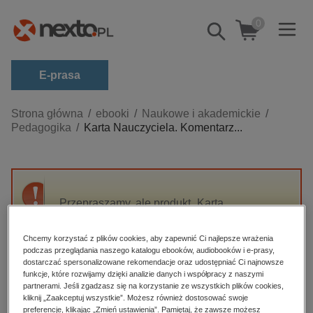
0
Pokaż/schowaj
wyszukiwarkę
E-prasa
Kategorie
Strona główna
ebooki
Naukowe i akademickie
Pedagogika
Karta Nauczyciela. Komentarz...
Zobacz wszystkie E-prasa
budownictwo, aranżacja wnętrz
biznesowe, branżowe, gospodarka
Przepraszamy, ale produkt „Karta
darmowe wydania
Nauczyciela. Komentarz praktyczny” nie jest
dzienniki
dostępny.
Chcemy korzystać z plików cookies, aby zapewnić Ci najlepsze wrażenia
edukacja
podczas przeglądania naszego katalogu ebooków, audiobooków i e-prasy,
dostarczać spersonalizowane rekomendacje oraz udostępniać Ci najnowsze
High-contrast mode
hobby, sport, rozrywka
funkcje, które rozwijamy dzięki analizie danych i współpracy z naszymi
partnerami. Jeśli zgadzasz się na korzystanie ze wszystkich plików cookies,
komputery, internet, technologie, informatyka
kliknij „Zaakceptuj wszystkie”. Możesz również dostosować swoje
Polecane
preferencje, klikając „Zmień ustawienia”. Pamiętaj, że zawsze możesz