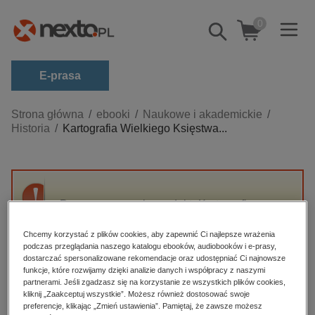
0
Pokaż/schowaj
wyszukiwarkę
E-prasa
Kategorie
Strona główna
ebooki
Naukowe i akademickie
Historia
Kartografia Wielkiego Księstwa...
Zobacz wszystkie E-prasa
budownictwo, aranżacja wnętrz
biznesowe, branżowe, gospodarka
Przepraszamy, ale produkt „Kartografia
darmowe wydania
Wielkiego Księstwa Litewskiego od XV do
dzienniki
połowy XVIII wieku” nie jest dostępny.
Chcemy korzystać z plików cookies, aby zapewnić Ci najlepsze wrażenia
podczas przeglądania naszego katalogu ebooków, audiobooków i e-prasy,
edukacja
dostarczać spersonalizowane rekomendacje oraz udostępniać Ci najnowsze
funkcje, które rozwijamy dzięki analizie danych i współpracy z naszymi
High-contrast mode
hobby, sport, rozrywka
partnerami. Jeśli zgadzasz się na korzystanie ze wszystkich plików cookies,
komputery, internet, technologie, informatyka
kliknij „Zaakceptuj wszystkie”. Możesz również dostosować swoje
Polecane
preferencje, klikając „Zmień ustawienia”. Pamiętaj, że zawsze możesz