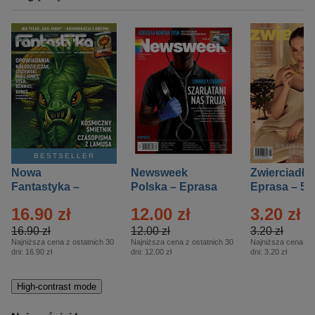
BESTSELLER
Nowa
Newsweek
Zwierciadło
Fantastyka –
Polska – Eprasa
Eprasa – 5/
Eprasa – 5/2026
– 13/2026
16.90 zł
12.00 zł
3.20 zł
16.90 zł
12.00 zł
3.20 zł
Najniższa cena z ostatnich 30
Najniższa cena z ostatnich 30
Najniższa cena z o
dni:
16.90 zł
dni:
12.00 zł
dni:
3.20 zł
High-contrast mode