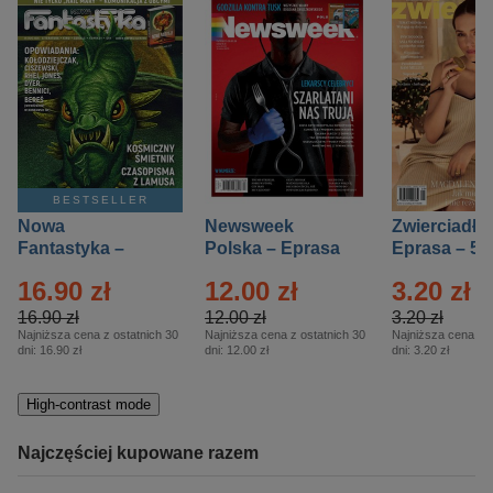
BESTSELLER
Nowa
Newsweek
Zwierciadło
Fantastyka –
Polska – Eprasa
Eprasa – 5/
Eprasa – 5/2026
– 13/2026
16.90 zł
12.00 zł
3.20 zł
16.90 zł
12.00 zł
3.20 zł
Najniższa cena z ostatnich 30
Najniższa cena z ostatnich 30
Najniższa cena z o
dni:
16.90 zł
dni:
12.00 zł
dni:
3.20 zł
High-contrast mode
Najczęściej kupowane razem