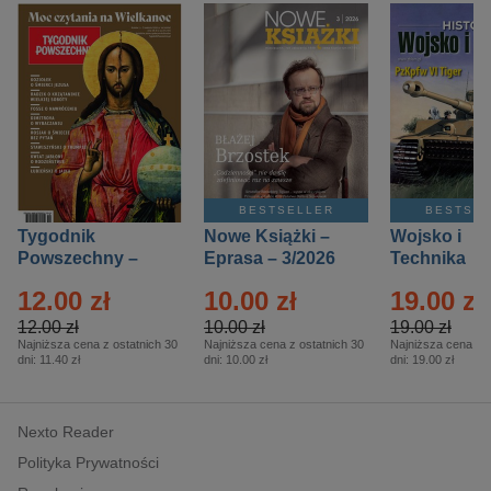
BESTSELLER
BESTSE
Tygodnik
Nowe Książki –
Wojsko i
Powszechny –
Eprasa – 3/2026
Technika
Eprasa – 14/2026
Historia – E
12.00 zł
10.00 zł
19.00 zł
– 2/2026
12.00 zł
10.00 zł
19.00 zł
Najniższa cena z ostatnich 30
Najniższa cena z ostatnich 30
Najniższa cena z o
dni:
11.40 zł
dni:
10.00 zł
dni:
19.00 zł
Nexto Reader
Polityka Prywatności