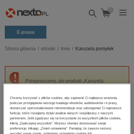
0
Pokaż/schowaj
wyszukiwarkę
E-prasa
Kategorie
Strona główna
ebooki
Inne
Karuzela pomyłek
Zobacz wszystkie E-prasa
budownictwo, aranżacja wnętrz
biznesowe, branżowe, gospodarka
Przepraszamy, ale produkt „Karuzela
pomyłek” nie jest dostępny.
darmowe wydania
dzienniki
Chcemy korzystać z plików cookies, aby zapewnić Ci najlepsze wrażenia
podczas przeglądania naszego katalogu ebooków, audiobooków i e-prasy,
High-contrast mode
edukacja
dostarczać spersonalizowane rekomendacje oraz udostępniać Ci najnowsze
funkcje, które rozwijamy dzięki analizie danych i współpracy z naszymi
hobby, sport, rozrywka
Polecane
partnerami. Jeśli zgadzasz się na korzystanie ze wszystkich plików cookies,
kliknij „Zaakceptuj wszystkie”. Możesz również dostosować swoje
komputery, internet, technologie, informatyka
preferencje, klikając „Zmień ustawienia”. Pamiętaj, że zawsze możesz
wycofać swoją zgodę, zmieniając ustawienia cookies lub