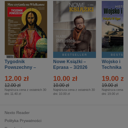
BESTSELLER
BESTSE
Tygodnik
Nowe Książki –
Wojsko i
Powszechny –
Eprasa – 3/2026
Technika
Eprasa – 14/2026
Historia – E
12.00 zł
10.00 zł
19.00 zł
– 2/2026
12.00 zł
10.00 zł
19.00 zł
Najniższa cena z ostatnich 30
Najniższa cena z ostatnich 30
Najniższa cena z o
dni:
11.40 zł
dni:
10.00 zł
dni:
19.00 zł
Nexto Reader
Polityka Prywatności