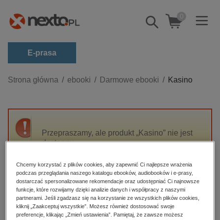
0
Pokaż/schowaj
wyszukiwarkę
E-prasa
Kategorie
Strona główna
ebooki
Darmowe ebooki
Kasino
Zobacz wszystkie E-prasa
budownictwo, aranżacja wnętrz
biznesowe, branżowe, gospodarka
Przepraszamy, ale produkt „Kasino” nie jest
dostępny.
darmowe wydania
dzienniki
Chcemy korzystać z plików cookies, aby zapewnić Ci najlepsze wrażenia
High-contrast mode
podczas przeglądania naszego katalogu ebooków, audiobooków i e-prasy,
edukacja
dostarczać spersonalizowane rekomendacje oraz udostępniać Ci najnowsze
hobby, sport, rozrywka
funkcje, które rozwijamy dzięki analizie danych i współpracy z naszymi
Polecane
partnerami. Jeśli zgadzasz się na korzystanie ze wszystkich plików cookies,
komputery, internet, technologie, informatyka
kliknij „Zaakceptuj wszystkie”. Możesz również dostosować swoje
preferencje, klikając „Zmień ustawienia”. Pamiętaj, że zawsze możesz