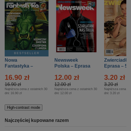
BESTSELLER
Nowa
Newsweek
Zwierciadło
Fantastyka –
Polska – Eprasa
Eprasa – 5/
Eprasa – 5/2026
– 13/2026
16.90 zł
12.00 zł
3.20 zł
16.90 zł
12.00 zł
3.20 zł
Najniższa cena z ostatnich 30
Najniższa cena z ostatnich 30
Najniższa cena z o
dni:
16.90 zł
dni:
12.00 zł
dni:
3.20 zł
High-contrast mode
Najczęściej kupowane razem