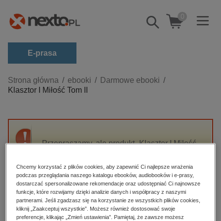
0
Pokaż/schowaj
wyszukiwarkę
E-prasa
Kategorie
Strona główna
ebooki
Darmowe ebooki
Klasztor I Miłość Tom II
Zobacz wszystkie E-prasa
budownictwo, aranżacja wnętrz
biznesowe, branżowe, gospodarka
Przepraszamy, ale produkt „Klasztor I Miłość
darmowe wydania
Tom II” nie jest dostępny.
dzienniki
Chcemy korzystać z plików cookies, aby zapewnić Ci najlepsze wrażenia
podczas przeglądania naszego katalogu ebooków, audiobooków i e-prasy,
edukacja
High-contrast mode
dostarczać spersonalizowane rekomendacje oraz udostępniać Ci najnowsze
hobby, sport, rozrywka
funkcje, które rozwijamy dzięki analizie danych i współpracy z naszymi
partnerami. Jeśli zgadzasz się na korzystanie ze wszystkich plików cookies,
Polecane
komputery, internet, technologie, informatyka
kliknij „Zaakceptuj wszystkie”. Możesz również dostosować swoje
preferencje, klikając „Zmień ustawienia”. Pamiętaj, że zawsze możesz