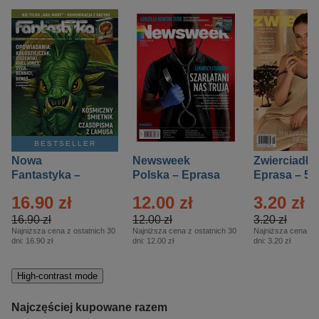
BESTSELLER
Nowa
Newsweek
Zwierciadło
Fantastyka –
Polska – Eprasa
Eprasa – 5/
Eprasa – 5/2026
– 13/2026
16.90 zł
12.00 zł
3.20 zł
16.90 zł
12.00 zł
3.20 zł
Najniższa cena z ostatnich 30
Najniższa cena z ostatnich 30
Najniższa cena z o
dni:
16.90 zł
dni:
12.00 zł
dni:
3.20 zł
High-contrast mode
Najczęściej kupowane razem