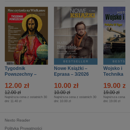
BESTSELLER
BESTSE
Tygodnik
Nowe Książki –
Wojsko i
Powszechny –
Eprasa – 3/2026
Technika
Eprasa – 14/2026
Historia – E
12.00 zł
10.00 zł
19.00 zł
– 2/2026
12.00 zł
10.00 zł
19.00 zł
Najniższa cena z ostatnich 30
Najniższa cena z ostatnich 30
Najniższa cena z o
dni:
11.40 zł
dni:
10.00 zł
dni:
19.00 zł
Nexto Reader
Polityka Prywatności