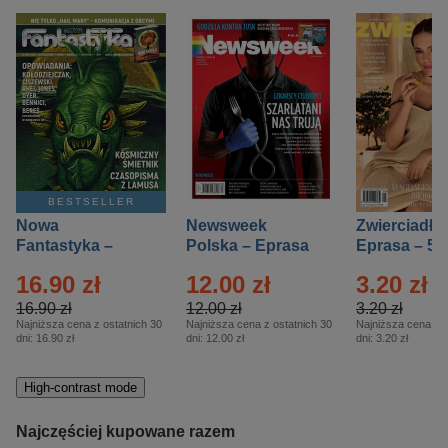
BESTSELLER
Nowa
Newsweek
Zwierciadło
Fantastyka –
Polska – Eprasa
Eprasa – 5/
Eprasa – 5/2026
– 13/2026
16.90 zł
12.00 zł
3.20 zł
16.90 zł
12.00 zł
3.20 zł
Najniższa cena z ostatnich 30
Najniższa cena z ostatnich 30
Najniższa cena z o
dni:
16.90 zł
dni:
12.00 zł
dni:
3.20 zł
High-contrast mode
Najczęściej kupowane razem