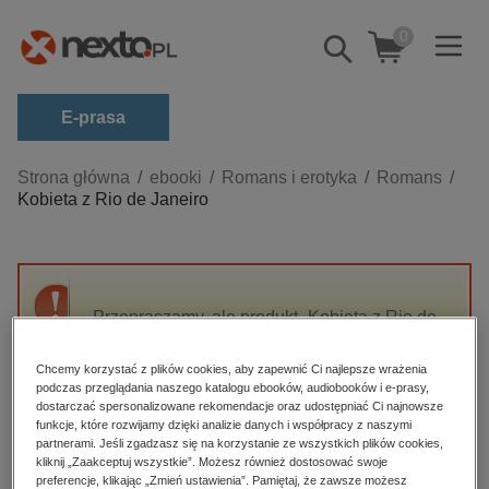
0
Pokaż/schowaj
wyszukiwarkę
E-prasa
Kategorie
Strona główna
ebooki
Romans i erotyka
Romans
Kobieta z Rio de Janeiro
Zobacz wszystkie E-prasa
budownictwo, aranżacja wnętrz
biznesowe, branżowe, gospodarka
Przepraszamy, ale produkt „Kobieta z Rio de
darmowe wydania
Janeiro” nie jest dostępny.
dzienniki
Chcemy korzystać z plików cookies, aby zapewnić Ci najlepsze wrażenia
podczas przeglądania naszego katalogu ebooków, audiobooków i e-prasy,
edukacja
High-contrast mode
dostarczać spersonalizowane rekomendacje oraz udostępniać Ci najnowsze
hobby, sport, rozrywka
funkcje, które rozwijamy dzięki analizie danych i współpracy z naszymi
partnerami. Jeśli zgadzasz się na korzystanie ze wszystkich plików cookies,
Polecane
komputery, internet, technologie, informatyka
kliknij „Zaakceptuj wszystkie”. Możesz również dostosować swoje
preferencje, klikając „Zmień ustawienia”. Pamiętaj, że zawsze możesz