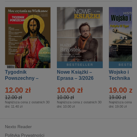
BESTSELLER
BESTSE
Tygodnik
Nowe Książki –
Wojsko i
Powszechny –
Eprasa – 3/2026
Technika
Eprasa – 14/2026
Historia – E
12.00 zł
10.00 zł
19.00 zł
– 2/2026
12.00 zł
10.00 zł
19.00 zł
Najniższa cena z ostatnich 30
Najniższa cena z ostatnich 30
Najniższa cena z o
dni:
11.40 zł
dni:
10.00 zł
dni:
19.00 zł
Nexto Reader
Polityka Prywatności