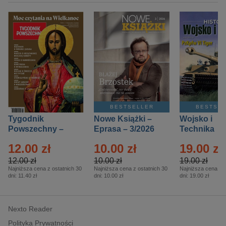
BESTSELLER
BESTSE
Tygodnik
Nowe Książki –
Wojsko i
Powszechny –
Eprasa – 3/2026
Technika
Eprasa – 14/2026
Historia – E
12.00 zł
10.00 zł
19.00 zł
– 2/2026
12.00 zł
10.00 zł
19.00 zł
Najniższa cena z ostatnich 30
Najniższa cena z ostatnich 30
Najniższa cena z o
dni:
11.40 zł
dni:
10.00 zł
dni:
19.00 zł
Nexto Reader
Polityka Prywatności