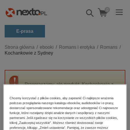
0
Pokaż/schowaj
wyszukiwarkę
E-prasa
Kategorie
Strona główna
ebooki
Romans i erotyka
Romans
Kochankowie z Sydney
Zobacz wszystkie E-prasa
budownictwo, aranżacja wnętrz
biznesowe, branżowe, gospodarka
Przepraszamy, ale produkt „Kochankowie z
darmowe wydania
Sydney” nie jest dostępny.
dzienniki
Chcemy korzystać z plików cookies, aby zapewnić Ci najlepsze wrażenia
podczas przeglądania naszego katalogu ebooków, audiobooków i e-prasy,
edukacja
High-contrast mode
dostarczać spersonalizowane rekomendacje oraz udostępniać Ci najnowsze
hobby, sport, rozrywka
funkcje, które rozwijamy dzięki analizie danych i współpracy z naszymi
partnerami. Jeśli zgadzasz się na korzystanie ze wszystkich plików cookies,
Polecane
komputery, internet, technologie, informatyka
kliknij „Zaakceptuj wszystkie”. Możesz również dostosować swoje
preferencje, klikając „Zmień ustawienia”. Pamiętaj, że zawsze możesz