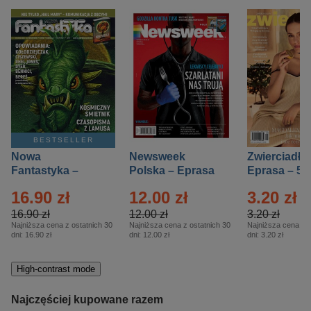
BESTSELLER
Nowa
Newsweek
Zwierciadło
Fantastyka –
Polska – Eprasa
Eprasa – 5/
Eprasa – 5/2026
– 13/2026
16.90 zł
12.00 zł
3.20 zł
16.90 zł
12.00 zł
3.20 zł
Najniższa cena z ostatnich 30
Najniższa cena z ostatnich 30
Najniższa cena z o
dni:
16.90 zł
dni:
12.00 zł
dni:
3.20 zł
High-contrast mode
Najczęściej kupowane razem