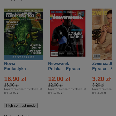
BESTSELLER
Nowa
Newsweek
Zwierciadło
Fantastyka –
Polska – Eprasa
Eprasa – 5/
Eprasa – 5/2026
– 13/2026
16.90 zł
12.00 zł
3.20 zł
16.90 zł
12.00 zł
3.20 zł
Najniższa cena z ostatnich 30
Najniższa cena z ostatnich 30
Najniższa cena z o
dni:
16.90 zł
dni:
12.00 zł
dni:
3.20 zł
High-contrast mode