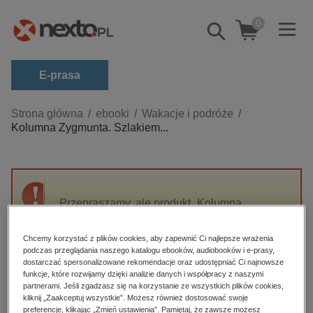
0
Pokaż/schowaj
wyszukiwarkę
E-prasa
Kategorie
Strona główna
ebooki
Wakacje i podróże
Kolumna Zygmunta. Szlakiem...
Zobacz wszystkie E-prasa
budownictwo, aranżacja wnętrz
biznesowe, branżowe, gospodarka
Przepraszamy, ale produkt „Kolumna
darmowe wydania
Zygmunta. Szlakiem warszawskich zabytków”
dzienniki
nie jest dostępny.
Chcemy korzystać z plików cookies, aby zapewnić Ci najlepsze wrażenia
edukacja
podczas przeglądania naszego katalogu ebooków, audiobooków i e-prasy,
dostarczać spersonalizowane rekomendacje oraz udostępniać Ci najnowsze
High-contrast mode
hobby, sport, rozrywka
funkcje, które rozwijamy dzięki analizie danych i współpracy z naszymi
partnerami. Jeśli zgadzasz się na korzystanie ze wszystkich plików cookies,
komputery, internet, technologie, informatyka
kliknij „Zaakceptuj wszystkie”. Możesz również dostosować swoje
Polecane
preferencje, klikając „Zmień ustawienia”. Pamiętaj, że zawsze możesz