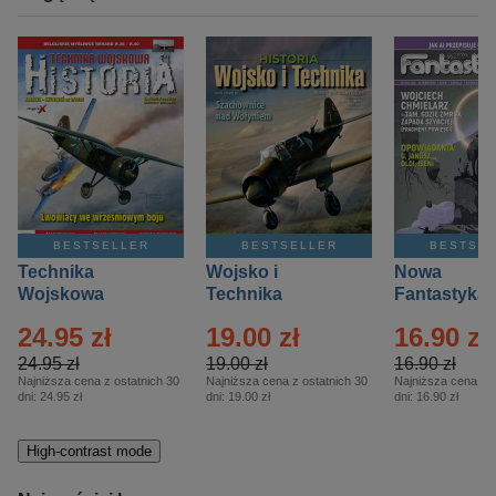
BESTSELLER
BESTSELLER
BESTSE
Technika
Wojsko i
Nowa
Wojskowa
Technika
Fantastyka 
Historia – Eprasa
Historia Wydanie
Eprasa – 4/
24.95 zł
19.00 zł
16.90 zł
– 2/2026
Specjalne –
Eprasa – 2/2026
24.95 zł
19.00 zł
16.90 zł
Najniższa cena z ostatnich 30
Najniższa cena z ostatnich 30
Najniższa cena z o
dni:
24.95 zł
dni:
19.00 zł
dni:
16.90 zł
High-contrast mode