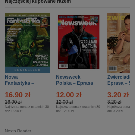
Najczęściej kupowane razem
BESTSELLER
Nowa
Newsweek
Zwierciadło
Fantastyka –
Polska – Eprasa
Eprasa – 5/
Eprasa – 5/2026
– 13/2026
16.90 zł
12.00 zł
3.20 zł
16.90 zł
12.00 zł
3.20 zł
Najniższa cena z ostatnich 30
Najniższa cena z ostatnich 30
Najniższa cena z o
dni:
16.90 zł
dni:
12.00 zł
dni:
3.20 zł
Nexto Reader