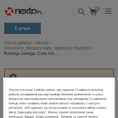
0
Pokaż/schowaj
wyszukiwarkę
E-prasa
Kategorie
Strona główna
ebooki
Dokument, literatura faktu, reportaże, biografie
Zobacz wszystkie E-prasa
Komisja Jakiego. Czas roz...
budownictwo, aranżacja wnętrz
biznesowe, branżowe, gospodarka
darmowe wydania
Przepraszamy, ale produkt „Komisja Jakiego.
dzienniki
Czas rozliczeń” nie jest dostępny.
Chcemy korzystać z plików cookies, aby zapewnić Ci najlepsze wrażenia
edukacja
podczas przeglądania naszego katalogu ebooków, audiobooków i e-prasy,
dostarczać spersonalizowane rekomendacje oraz udostępniać Ci najnowsze
High-contrast mode
hobby, sport, rozrywka
funkcje, które rozwijamy dzięki analizie danych i współpracy z naszymi
partnerami. Jeśli zgadzasz się na korzystanie ze wszystkich plików cookies,
komputery, internet, technologie, informatyka
kliknij „Zaakceptuj wszystkie”. Możesz również dostosować swoje
Polecane
preferencje, klikając „Zmień ustawienia”. Pamiętaj, że zawsze możesz