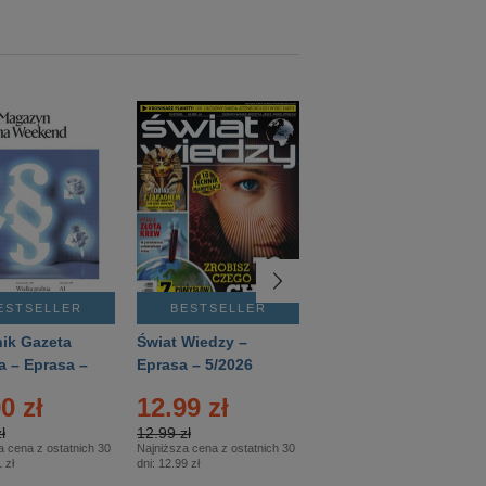
ESTSELLER
BESTSELLER
BESTSELLER
ik Gazeta
Świat Wiedzy –
T3 – Eprasa –
a – Eprasa –
Eprasa – 5/2026
4/2026
26
0 zł
12.99 zł
9.50 zł
ł
12.99 zł
9.50 zł
a cena z ostatnich 30
Najniższa cena z ostatnich 30
Najniższa cena z ostatnich 30
 zł
dni:
12.99 zł
dni:
11.90 zł