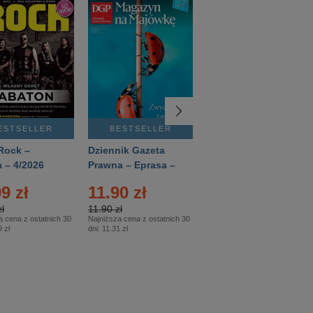
ESTSELLER
BESTSELLER
BESTSELLER
Rock –
Dziennik Gazeta
Świat Wiedzy
 – 4/2026
Prawna – Eprasa –
Historia – Eprasa –
83/2026
2/2026
9 zł
11.90 zł
13.99 zł
ł
11.90 zł
13.99 zł
a cena z ostatnich 30
Najniższa cena z ostatnich 30
Najniższa cena z ostatnich 30
 zł
dni:
11.31 zł
dni:
13.99 zł