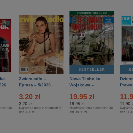
BESTSELLER
B
ka
Zwierciadło –
Nowa Technika
Dzienn
026
Eprasa – 5/2026
Wojskowa –
Prawn
Eprasa – 2/2026
65/20
3.20 zł
19.95 zł
11.9
3.20 zł
19.95 zł
11.90 z
tnich 30
Najniższa cena z ostatnich 30
Najniższa cena z ostatnich 30
Najniższ
dni:
3.20 zł
dni:
19.95 zł
dni:
11.31