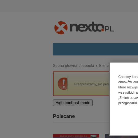
Kategorie
Strona główna
ebooki
Biznes
Komunista o
budownictwo, aranżacja wnętrz
Chcemy korzy
ebooków, aud
biznesowe, branżowe, gospodarka
Przepraszamy, ale produkt „Komunista ob
które rozwij
darmowe wydania
wszystkich p
dzienniki
„Zmień ustaw
High-contrast mode
przeglądarki.
edukacja
hobby, sport, rozrywka
Polecane
komputery, internet, technologie,
informatyka
kobiece, lifestyle, kultura