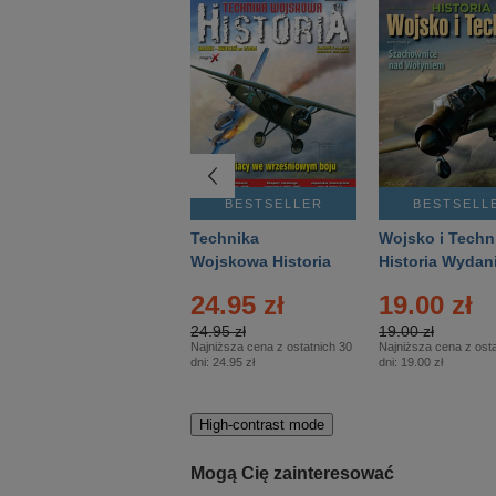
BESTSELLER
BESTSELLER
BESTSELL
Gość Niedzielny -
Technika
Wojsko i Techn
Warszawski –
Wojskowa Historia
Historia Wydan
Eprasa – 14/2026
– Eprasa – 2/2026
Specjalne – Ep
24.95 zł
19.00 zł
– 2/2026
24.95 zł
19.00 zł
Najniższa cena z ostatnich 30
Najniższa cena z osta
dni:
24.95 zł
dni:
19.00 zł
High-contrast mode
Mogą Cię zainteresować