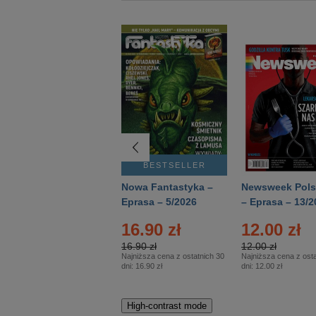
BESTSELLER
BESTSELLER
Deutsch Aktuell –
Nowa Fantastyka –
Newsweek Pols
Eprasa – 2/2026
Eprasa – 5/2026
– Eprasa – 13/2
16.90 zł
12.00 zł
16.90 zł
12.00 zł
Najniższa cena z ostatnich 30
Najniższa cena z osta
dni:
16.90 zł
dni:
12.00 zł
High-contrast mode