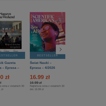
ESTSELLER
BESTSELLER
BESTSELLER
ik Gazeta
Świat Nauki –
Mówią Wieki –
a – Eprasa –
Eprasa – 4/2026
Eprasa – 3/2026
26
0 zł
16.99 zł
12.50 zł
ł
16.99 zł
12.50 zł
a cena z ostatnich 30
Najniższa cena z ostatnich 30
Najniższa cena z ostatnich 30
 zł
dni:
16.99 zł
dni:
12.50 zł