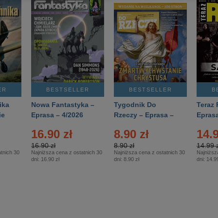
ER
BESTSELLER
BESTSELLER
B
ika
Nowa Fantastyka –
Tygodnik Do
Teraz 
ie
Eprasa – 4/2026
Rzeczy – Eprasa –
Eprasa
rasa
14/2026
16.90 zł
8.90 zł
14.9
16.90 zł
8.90 zł
14.99 z
tnich 30
Najniższa cena z ostatnich 30
Najniższa cena z ostatnich 30
Najniższ
dni:
16.90 zł
dni:
8.90 zł
dni:
14.99