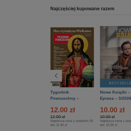
Najczęściej kupowane razem
BESTSELLER
BESTSELL
Technika
Tygodnik
Nowe Książki –
Wojskowa Historia
Powszechny –
Eprasa – 3/202
- Numer specjalny
Eprasa – 14/2026
12.00 zł
10.00 zł
– Eprasa – 2/2026
12.00 zł
10.00 zł
Najniższa cena z ostatnich 30
Najniższa cena z osta
dni:
11.40 zł
dni:
10.00 zł