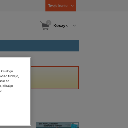
Twoje konto
0
Koszyk
 katalogu
wsze funkcje,
anie ze
, klikając
b