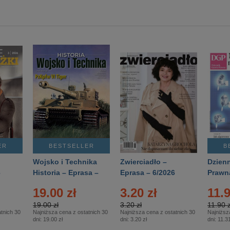
ER
BESTSELLER
B
Wojsko i Technika
Zwierciadło –
Dzienn
6
Historia – Eprasa –
Eprasa – 6/2026
Prawn
2/2026
74/20
19.00 zł
3.20 zł
11.9
19.00 zł
3.20 zł
11.90 z
tnich 30
Najniższa cena z ostatnich 30
Najniższa cena z ostatnich 30
Najniższ
dni:
19.00 zł
dni:
3.20 zł
dni:
11.31