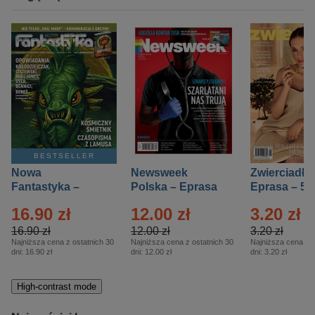
BESTSELLER
Nowa
Newsweek
Zwierciadło
Fantastyka –
Polska – Eprasa
Eprasa – 5/
Eprasa – 5/2026
– 13/2026
16.90 zł
12.00 zł
3.20 zł
16.90 zł
12.00 zł
3.20 zł
Najniższa cena z ostatnich 30
Najniższa cena z ostatnich 30
Najniższa cena z o
dni:
16.90 zł
dni:
12.00 zł
dni:
3.20 zł
High-contrast mode