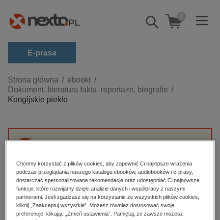
0
Pokaż/schowaj
wyszukiwarkę
E-prasa
Kategorie
Strona główna
ebooki
Dokument, literatura faktu, reportaże, biografie
Zobacz wszystkie E-prasa
Kongijskie piekło
budownictwo, aranżacja wnętrz
biznesowe, branżowe, gospodarka
darmowe wydania
Przepraszamy, ale produkt „Kongijskie piekło”
dzienniki
nie jest dostępny.
Chcemy korzystać z plików cookies, aby zapewnić Ci najlepsze wrażenia
podczas przeglądania naszego katalogu ebooków, audiobooków i e-prasy,
edukacja
dostarczać spersonalizowane rekomendacje oraz udostępniać Ci najnowsze
funkcje, które rozwijamy dzięki analizie danych i współpracy z naszymi
High-contrast mode
hobby, sport, rozrywka
partnerami. Jeśli zgadzasz się na korzystanie ze wszystkich plików cookies,
komputery, internet, technologie, informatyka
kliknij „Zaakceptuj wszystkie”. Możesz również dostosować swoje
Polecane
preferencje, klikając „Zmień ustawienia”. Pamiętaj, że zawsze możesz