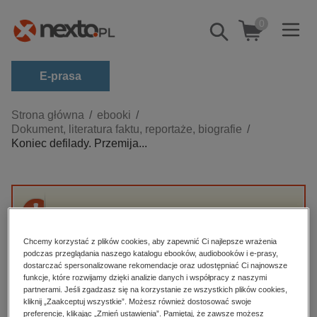
0
Pokaż/schowaj
wyszukiwarkę
E-prasa
Kategorie
Strona główna
ebooki
Dokument, literatura faktu, reportaże, biografie
Zobacz wszystkie E-prasa
Koniec defilady. Przemija...
budownictwo, aranżacja wnętrz
biznesowe, branżowe, gospodarka
darmowe wydania
Przepraszamy, ale produkt „Koniec defilady.
dzienniki
Przemijanie.” nie jest dostępny.
Chcemy korzystać z plików cookies, aby zapewnić Ci najlepsze wrażenia
edukacja
podczas przeglądania naszego katalogu ebooków, audiobooków i e-prasy,
dostarczać spersonalizowane rekomendacje oraz udostępniać Ci najnowsze
High-contrast mode
hobby, sport, rozrywka
funkcje, które rozwijamy dzięki analizie danych i współpracy z naszymi
partnerami. Jeśli zgadzasz się na korzystanie ze wszystkich plików cookies,
komputery, internet, technologie, informatyka
kliknij „Zaakceptuj wszystkie”. Możesz również dostosować swoje
Polecane
preferencje, klikając „Zmień ustawienia”. Pamiętaj, że zawsze możesz