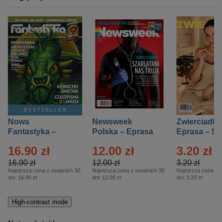
BESTSELLER
Nowa
Newsweek
Zwierciadło
Fantastyka –
Polska – Eprasa
Eprasa – 5/
Eprasa – 5/2026
– 13/2026
16.90 zł
12.00 zł
3.20 zł
16.90 zł
12.00 zł
3.20 zł
Najniższa cena z ostatnich 30
Najniższa cena z ostatnich 30
Najniższa cena z o
dni:
16.90 zł
dni:
12.00 zł
dni:
3.20 zł
High-contrast mode