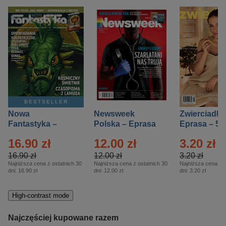
BESTSELLER
Nowa
Newsweek
Zwierciadło
Fantastyka –
Polska – Eprasa
Eprasa – 5/
Eprasa – 5/2026
– 13/2026
16.90 zł
12.00 zł
3.20 zł
16.90 zł
12.00 zł
3.20 zł
Najniższa cena z ostatnich 30
Najniższa cena z ostatnich 30
Najniższa cena z o
dni:
16.90 zł
dni:
12.00 zł
dni:
3.20 zł
High-contrast mode
Najczęściej kupowane razem