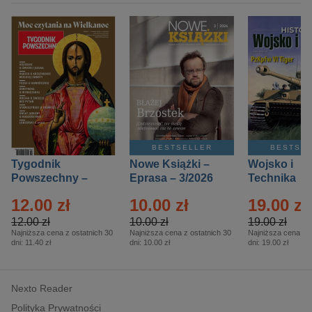
BESTSELLER
BESTSE
Tygodnik
Nowe Książki –
Wojsko i
Powszechny –
Eprasa – 3/2026
Technika
Eprasa – 14/2026
Historia – E
12.00 zł
10.00 zł
19.00 zł
– 2/2026
12.00 zł
10.00 zł
19.00 zł
Najniższa cena z ostatnich 30
Najniższa cena z ostatnich 30
Najniższa cena z o
dni:
11.40 zł
dni:
10.00 zł
dni:
19.00 zł
Nexto Reader
Polityka Prywatności