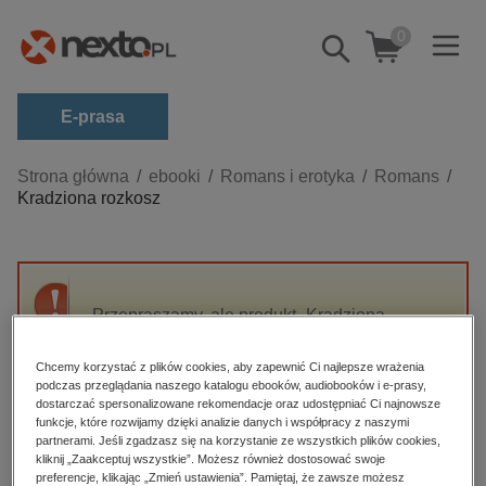
0
Pokaż/schowaj
wyszukiwarkę
E-prasa
Kategorie
Strona główna
ebooki
Romans i erotyka
Romans
Kradziona rozkosz
Zobacz wszystkie E-prasa
budownictwo, aranżacja wnętrz
biznesowe, branżowe, gospodarka
Przepraszamy, ale produkt „Kradziona
darmowe wydania
rozkosz” nie jest dostępny.
dzienniki
Chcemy korzystać z plików cookies, aby zapewnić Ci najlepsze wrażenia
podczas przeglądania naszego katalogu ebooków, audiobooków i e-prasy,
edukacja
High-contrast mode
dostarczać spersonalizowane rekomendacje oraz udostępniać Ci najnowsze
hobby, sport, rozrywka
funkcje, które rozwijamy dzięki analizie danych i współpracy z naszymi
partnerami. Jeśli zgadzasz się na korzystanie ze wszystkich plików cookies,
Polecane
komputery, internet, technologie, informatyka
kliknij „Zaakceptuj wszystkie”. Możesz również dostosować swoje
preferencje, klikając „Zmień ustawienia”. Pamiętaj, że zawsze możesz