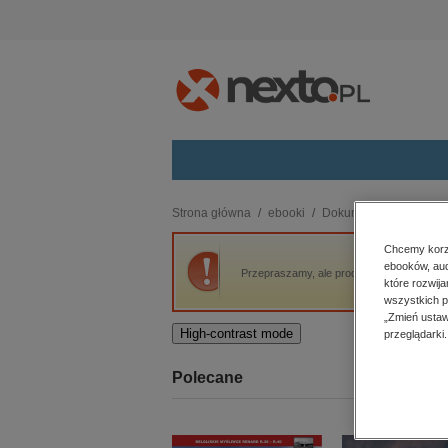
Kategorie
Strona główna
ebooki
Dokument, literatura fak
budownictwo, aranżacja wnętrz
Chcemy korzy
ebooków, aud
biznesowe, branżowe, gospodarka
Przepraszamy, ale produkt „Kres. Wołyń. H
które rozwij
darmowe wydania
wszystkich p
dzienniki
„Zmień ustaw
High-contrast mode
przeglądarki.
edukacja
hobby, sport, rozrywka
Polecane
komputery, internet, technologie,
informatyka
kobiece, lifestyle, kultura