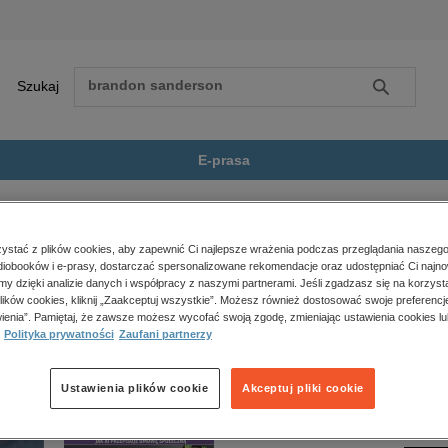
Szukaj
Szukaj
E-prasa
tu, reportaże, biografie
Literatura faktu
Kres. Wołyń. Historie dzieci...
Zobacz wszystkie E-prasa
polityka, społeczno-informacyjne
stać z plików cookies, aby zapewnić Ci najlepsze wrażenia podczas przeglądania naszego
iobooków i e-prasy, dostarczać spersonalizowane rekomendacje oraz udostępniać Ci najno
psychologiczne
istorie dzieci ocalonych z pogromu” nie jest dostępny.
amy dzięki analizie danych i współpracy z naszymi partnerami. Jeśli zgadzasz się na korzyst
inne
lików cookies, kliknij „Zaakceptuj wszystkie”. Możesz również dostosować swoje preferencje
popularno-naukowe
ienia”. Pamiętaj, że zawsze możesz wycofać swoją zgodę, zmieniając ustawienia cookies lu
Polityka prywatności
Zaufani partnerzy
historia
zdrowie
religie
Ustawienia plików cookie
Akceptuj pliki cookie