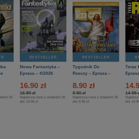
ER
BESTSELLER
BESTSELLER
B
ika
Nowa Fantastyka –
Tygodnik Do
Teraz 
ie
Eprasa – 4/2026
Rzeczy – Eprasa –
Eprasa
rasa
14/2026
16.90 zł
8.90 zł
14.9
16.90 zł
8.90 zł
14.99 z
tnich 30
Najniższa cena z ostatnich 30
Najniższa cena z ostatnich 30
Najniższ
dni:
16.90 zł
dni:
8.90 zł
dni:
14.99