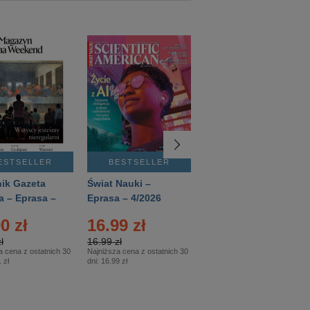
ESTSELLER
BESTSELLER
BESTSELLER
ik Gazeta
Świat Nauki –
Mówią Wieki –
a – Eprasa –
Eprasa – 4/2026
Eprasa – 3/2026
26
0 zł
16.99 zł
12.50 zł
ł
16.99 zł
12.50 zł
a cena z ostatnich 30
Najniższa cena z ostatnich 30
Najniższa cena z ostatnich 30
 zł
dni:
16.99 zł
dni:
12.50 zł