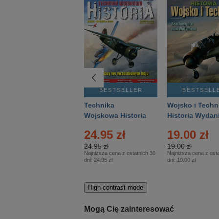
BESTSELLER
BESTSELLER
BESTSELL
Gość Niedzielny -
Technika
Wojsko i Techn
Warszawski –
Wojskowa Historia
Historia Wydan
Eprasa – 14/2026
– Eprasa – 2/2026
Specjalne – Ep
24.95 zł
19.00 zł
– 2/2026
24.95 zł
19.00 zł
Najniższa cena z ostatnich 30
Najniższa cena z osta
dni:
24.95 zł
dni:
19.00 zł
High-contrast mode
Mogą Cię zainteresować