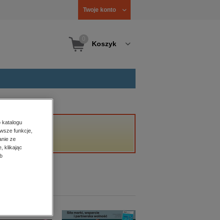
Twoje konto
0
Koszyk
 katalogu
wsze funkcje,
anie ze
, klikając
b