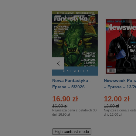
BESTSELLER
BESTSELLER
Deutsch Aktuell –
Nowa Fantastyka –
Newsweek Pols
Eprasa – 2/2026
Eprasa – 5/2026
– Eprasa – 13/2
16.90 zł
12.00 zł
16.90 zł
12.00 zł
Najniższa cena z ostatnich 30
Najniższa cena z osta
dni:
16.90 zł
dni:
12.00 zł
High-contrast mode