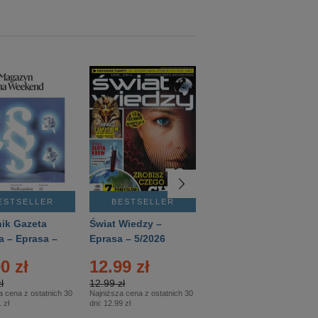
ESTSELLER
BESTSELLER
BESTSELLER
ik Gazeta
Świat Wiedzy –
T3 – Eprasa –
a – Eprasa –
Eprasa – 5/2026
4/2026
26
0 zł
12.99 zł
9.50 zł
ł
12.99 zł
9.50 zł
a cena z ostatnich 30
Najniższa cena z ostatnich 30
Najniższa cena z ostatnich 30
 zł
dni:
12.99 zł
dni:
11.90 zł