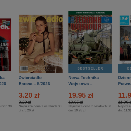
BESTSELLER
B
ka
Zwierciadło –
Nowa Technika
Dzienn
026
Eprasa – 5/2026
Wojskowa –
Prawn
Eprasa – 2/2026
65/20
3.20 zł
19.95 zł
11.9
3.20 zł
19.95 zł
11.90 z
tnich 30
Najniższa cena z ostatnich 30
Najniższa cena z ostatnich 30
Najniższ
dni:
3.20 zł
dni:
19.95 zł
dni:
11.31