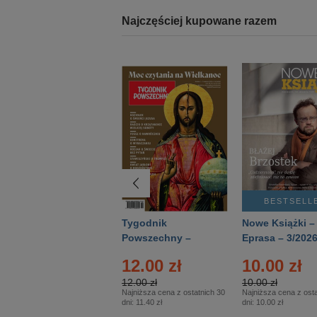
Najczęściej kupowane razem
BESTSELLER
BESTSELL
Technika
Tygodnik
Nowe Książki –
Wojskowa Historia
Powszechny –
Eprasa – 3/202
- Numer specjalny
Eprasa – 14/2026
12.00 zł
10.00 zł
– Eprasa – 2/2026
12.00 zł
10.00 zł
Najniższa cena z ostatnich 30
Najniższa cena z osta
dni:
11.40 zł
dni:
10.00 zł