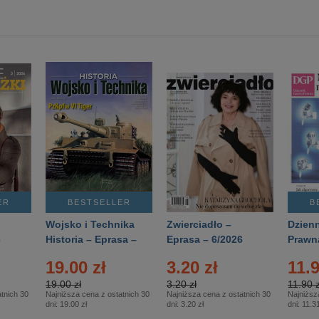
ER
BESTSELLER
B
Wojsko i Technika
Zwierciadło –
Dzienn
6
Historia – Eprasa –
Eprasa – 6/2026
Prawn
2/2026
74/20
19.00 zł
3.20 zł
11.9
19.00 zł
3.20 zł
11.90 z
tnich 30
Najniższa cena z ostatnich 30
Najniższa cena z ostatnich 30
Najniższ
dni:
19.00 zł
dni:
3.20 zł
dni:
11.31