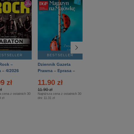
ESTSELLER
BESTSELLER
BESTSELLER
Rock –
Dziennik Gazeta
Świat Wiedzy
 – 4/2026
Prawna – Eprasa –
Historia – Eprasa –
83/2026
2/2026
9 zł
11.90 zł
13.99 zł
ł
11.90 zł
13.99 zł
a cena z ostatnich 30
Najniższa cena z ostatnich 30
Najniższa cena z ostatnich 30
 zł
dni:
11.31 zł
dni:
13.99 zł