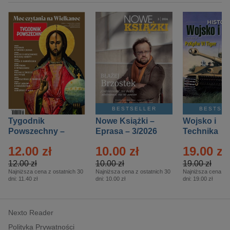
BESTSELLER
BESTSE
Tygodnik
Nowe Książki –
Wojsko i
Powszechny –
Eprasa – 3/2026
Technika
Eprasa – 14/2026
Historia – E
12.00 zł
10.00 zł
19.00 zł
– 2/2026
12.00 zł
10.00 zł
19.00 zł
Najniższa cena z ostatnich 30
Najniższa cena z ostatnich 30
Najniższa cena z o
dni:
11.40 zł
dni:
10.00 zł
dni:
19.00 zł
Nexto Reader
Polityka Prywatności