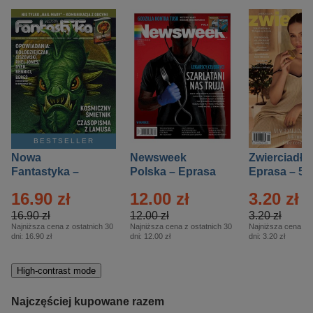
BESTSELLER
Nowa
Newsweek
Zwierciadło
Fantastyka –
Polska – Eprasa
Eprasa – 5/
Eprasa – 5/2026
– 13/2026
16.90 zł
12.00 zł
3.20 zł
16.90 zł
12.00 zł
3.20 zł
Najniższa cena z ostatnich 30
Najniższa cena z ostatnich 30
Najniższa cena z o
dni:
16.90 zł
dni:
12.00 zł
dni:
3.20 zł
High-contrast mode
Najczęściej kupowane razem