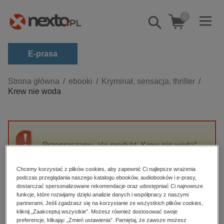
0
Pokaż/schowaj
wyszukiwarkę
E-prasa
Kategorie
Strona główna
ebooki
Kryminał, sensacja, thriller
Krew nie woda
Zobacz wszystkie E-prasa
budownictwo, aranżacja wnętrz
biznesowe, branżowe, gospodarka
Przepraszamy, ale produkt „Krew nie woda”
darmowe wydania
nie jest dostępny.
dzienniki
Chcemy korzystać z plików cookies, aby zapewnić Ci najlepsze wrażenia
podczas przeglądania naszego katalogu ebooków, audiobooków i e-prasy,
edukacja
High-contrast mode
dostarczać spersonalizowane rekomendacje oraz udostępniać Ci najnowsze
hobby, sport, rozrywka
funkcje, które rozwijamy dzięki analizie danych i współpracy z naszymi
partnerami. Jeśli zgadzasz się na korzystanie ze wszystkich plików cookies,
Polecane
komputery, internet, technologie, informatyka
kliknij „Zaakceptuj wszystkie”. Możesz również dostosować swoje
preferencje, klikając „Zmień ustawienia”. Pamiętaj, że zawsze możesz