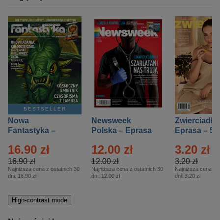
BESTSELLER
Nowa
Newsweek
Zwierciadło
Fantastyka –
Polska – Eprasa
Eprasa – 5/
Eprasa – 5/2026
– 13/2026
16.90 zł
12.00 zł
3.20 zł
16.90 zł
12.00 zł
3.20 zł
Najniższa cena z ostatnich 30
Najniższa cena z ostatnich 30
Najniższa cena z o
dni:
16.90 zł
dni:
12.00 zł
dni:
3.20 zł
High-contrast mode