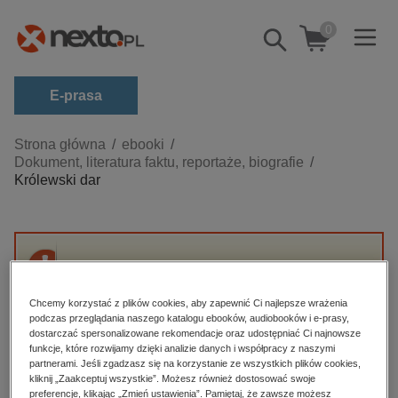
0
Pokaż/schowaj
wyszukiwarkę
E-prasa
Kategorie
Strona główna
ebooki
Dokument, literatura faktu, reportaże, biografie
Zobacz wszystkie E-prasa
Królewski dar
budownictwo, aranżacja wnętrz
biznesowe, branżowe, gospodarka
darmowe wydania
Przepraszamy, ale produkt „Królewski dar” nie
dzienniki
jest dostępny.
Chcemy korzystać z plików cookies, aby zapewnić Ci najlepsze wrażenia
edukacja
podczas przeglądania naszego katalogu ebooków, audiobooków i e-prasy,
dostarczać spersonalizowane rekomendacje oraz udostępniać Ci najnowsze
High-contrast mode
hobby, sport, rozrywka
funkcje, które rozwijamy dzięki analizie danych i współpracy z naszymi
partnerami. Jeśli zgadzasz się na korzystanie ze wszystkich plików cookies,
komputery, internet, technologie, informatyka
kliknij „Zaakceptuj wszystkie”. Możesz również dostosować swoje
Polecane
preferencje, klikając „Zmień ustawienia”. Pamiętaj, że zawsze możesz