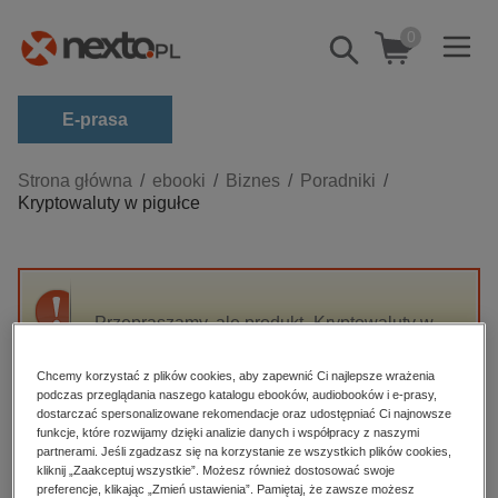
0
Pokaż/schowaj
wyszukiwarkę
E-prasa
Kategorie
Strona główna
ebooki
Biznes
Poradniki
Kryptowaluty w pigułce
Zobacz wszystkie E-prasa
budownictwo, aranżacja wnętrz
biznesowe, branżowe, gospodarka
Przepraszamy, ale produkt „Kryptowaluty w
darmowe wydania
pigułce” nie jest dostępny.
dzienniki
Chcemy korzystać z plików cookies, aby zapewnić Ci najlepsze wrażenia
podczas przeglądania naszego katalogu ebooków, audiobooków i e-prasy,
edukacja
High-contrast mode
dostarczać spersonalizowane rekomendacje oraz udostępniać Ci najnowsze
hobby, sport, rozrywka
funkcje, które rozwijamy dzięki analizie danych i współpracy z naszymi
partnerami. Jeśli zgadzasz się na korzystanie ze wszystkich plików cookies,
Polecane
komputery, internet, technologie, informatyka
kliknij „Zaakceptuj wszystkie”. Możesz również dostosować swoje
preferencje, klikając „Zmień ustawienia”. Pamiętaj, że zawsze możesz