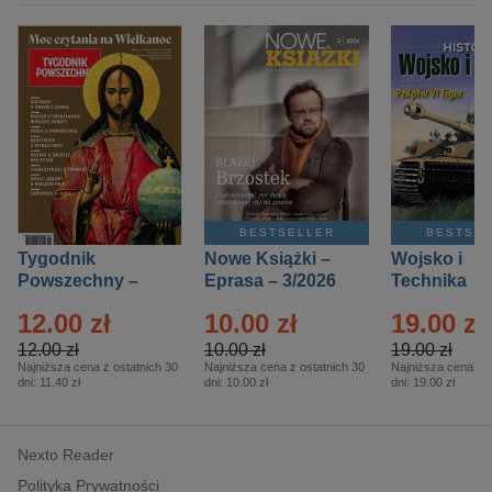
BESTSELLER
BESTSE
Tygodnik
Nowe Książki –
Wojsko i
Powszechny –
Eprasa – 3/2026
Technika
Eprasa – 14/2026
Historia – E
12.00 zł
10.00 zł
19.00 zł
– 2/2026
12.00 zł
10.00 zł
19.00 zł
Najniższa cena z ostatnich 30
Najniższa cena z ostatnich 30
Najniższa cena z o
dni:
11.40 zł
dni:
10.00 zł
dni:
19.00 zł
Nexto Reader
Polityka Prywatności