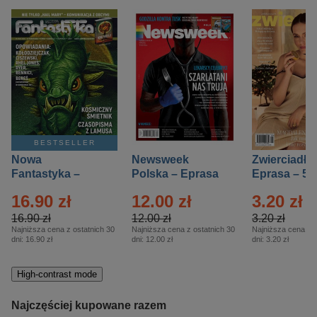
BESTSELLER
Nowa
Newsweek
Zwierciadło
Fantastyka –
Polska – Eprasa
Eprasa – 5/
Eprasa – 5/2026
– 13/2026
16.90 zł
12.00 zł
3.20 zł
16.90 zł
12.00 zł
3.20 zł
Najniższa cena z ostatnich 30
Najniższa cena z ostatnich 30
Najniższa cena z o
dni:
16.90 zł
dni:
12.00 zł
dni:
3.20 zł
High-contrast mode
Najczęściej kupowane razem