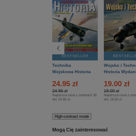
BESTSELLER
BESTSELLER
BESTSELL
Gość Niedzielny -
Technika
Wojsko i Techn
Warszawski –
Wojskowa Historia
Historia Wydan
Eprasa – 14/2026
– Eprasa – 2/2026
Specjalne – Ep
24.95 zł
19.00 zł
– 2/2026
24.95 zł
19.00 zł
Najniższa cena z ostatnich 30
Najniższa cena z osta
dni:
24.95 zł
dni:
19.00 zł
High-contrast mode
Mogą Cię zainteresować