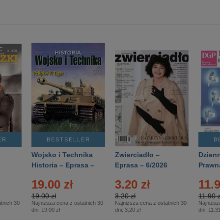
ER
BESTSELLER
B
Wojsko i Technika
Zwierciadło –
Dzienn
6
Historia – Eprasa –
Eprasa – 6/2026
Prawn
2/2026
74/20
19.00 zł
3.20 zł
11.9
19.00 zł
3.20 zł
11.90 z
tnich 30
Najniższa cena z ostatnich 30
Najniższa cena z ostatnich 30
Najniższ
dni:
19.00 zł
dni:
3.20 zł
dni:
11.31