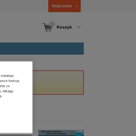
Twoje konto
0
Koszyk
 katalogu
wsze funkcje,
anie ze
, klikając
b