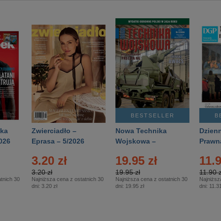
BESTSELLER
B
ka
Zwierciadło –
Nowa Technika
Dzienn
026
Eprasa – 5/2026
Wojskowa –
Prawn
Eprasa – 2/2026
65/20
3.20 zł
19.95 zł
11.9
3.20 zł
19.95 zł
11.90 z
tnich 30
Najniższa cena z ostatnich 30
Najniższa cena z ostatnich 30
Najniższ
dni:
3.20 zł
dni:
19.95 zł
dni:
11.31