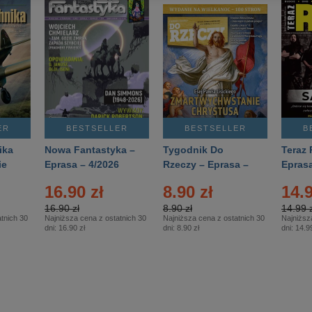
ER
BESTSELLER
BESTSELLER
B
ika
Nowa Fantastyka –
Tygodnik Do
Teraz 
ie
Eprasa – 4/2026
Rzeczy – Eprasa –
Eprasa
rasa
14/2026
16.90 zł
8.90 zł
14.9
16.90 zł
8.90 zł
14.99 z
tnich 30
Najniższa cena z ostatnich 30
Najniższa cena z ostatnich 30
Najniższ
dni:
16.90 zł
dni:
8.90 zł
dni:
14.99