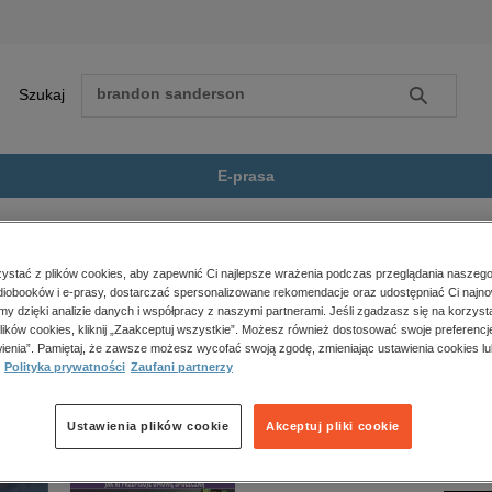
Szukaj
Szukaj
E-prasa
Książę Mgły
Zobacz wszystkie E-prasa
polityka, społeczno-informacyjne
stać z plików cookies, aby zapewnić Ci najlepsze wrażenia podczas przeglądania naszego
iobooków i e-prasy, dostarczać spersonalizowane rekomendacje oraz udostępniać Ci najno
psychologiczne
ie jest dostępny.
amy dzięki analizie danych i współpracy z naszymi partnerami. Jeśli zgadzasz się na korzyst
inne
lików cookies, kliknij „Zaakceptuj wszystkie”. Możesz również dostosować swoje preferencje
popularno-naukowe
ienia”. Pamiętaj, że zawsze możesz wycofać swoją zgodę, zmieniając ustawienia cookies lu
Polityka prywatności
Zaufani partnerzy
historia
zdrowie
religie
Ustawienia plików cookie
Akceptuj pliki cookie