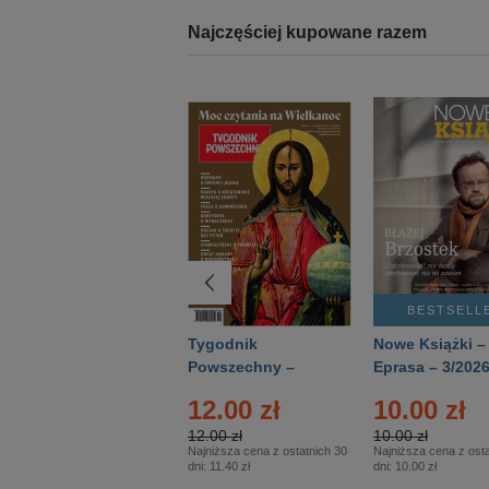
Najczęściej kupowane razem
BESTSELLER
BESTSELL
Technika
Tygodnik
Nowe Książki –
Wojskowa Historia
Powszechny –
Eprasa – 3/202
- Numer specjalny
Eprasa – 14/2026
12.00 zł
10.00 zł
– Eprasa – 2/2026
12.00 zł
10.00 zł
Najniższa cena z ostatnich 30
Najniższa cena z osta
dni:
11.40 zł
dni:
10.00 zł