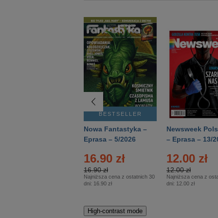
BESTSELLER
BESTSELLER
Deutsch Aktuell –
Nowa Fantastyka –
Newsweek Pols
Eprasa – 2/2026
Eprasa – 5/2026
– Eprasa – 13/2
16.90 zł
12.00 zł
16.90 zł
12.00 zł
Najniższa cena z ostatnich 30
Najniższa cena z osta
dni:
16.90 zł
dni:
12.00 zł
High-contrast mode