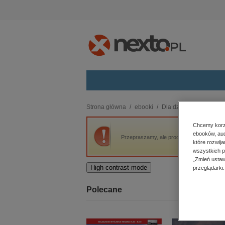
Kategorie
Strona główna
ebooki
Dla dzieci i młodzieży
budownictwo, aranżacja wnętrz
Chcemy korzy
ebooków, aud
biznesowe, branżowe, gospodarka
Przepraszamy, ale produkt „Książę Mgły” n
które rozwij
darmowe wydania
wszystkich p
dzienniki
„Zmień ustaw
High-contrast mode
przeglądarki.
edukacja
hobby, sport, rozrywka
Polecane
komputery, internet, technologie,
informatyka
kobiece, lifestyle, kultura