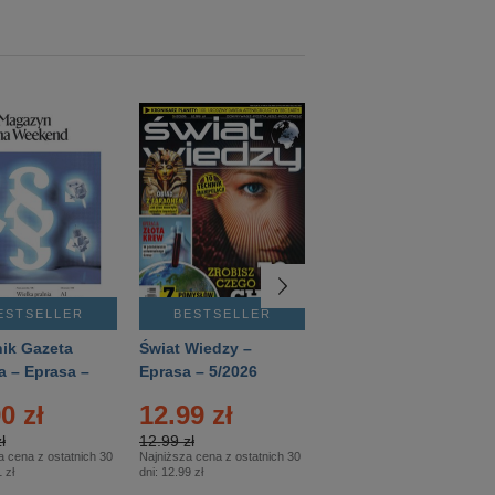
ESTSELLER
BESTSELLER
BESTSELLER
ik Gazeta
Świat Wiedzy –
T3 – Eprasa –
a – Eprasa –
Eprasa – 5/2026
4/2026
26
0 zł
12.99 zł
9.50 zł
ł
12.99 zł
9.50 zł
a cena z ostatnich 30
Najniższa cena z ostatnich 30
Najniższa cena z ostatnich 30
 zł
dni:
12.99 zł
dni:
11.90 zł