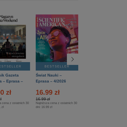
ESTSELLER
BESTSELLER
BESTSELLER
ik Gazeta
Świat Nauki –
Mówią Wieki –
a – Eprasa –
Eprasa – 4/2026
Eprasa – 3/2026
26
0 zł
16.99 zł
12.50 zł
ł
16.99 zł
12.50 zł
a cena z ostatnich 30
Najniższa cena z ostatnich 30
Najniższa cena z ostatnich 30
 zł
dni:
16.99 zł
dni:
12.50 zł