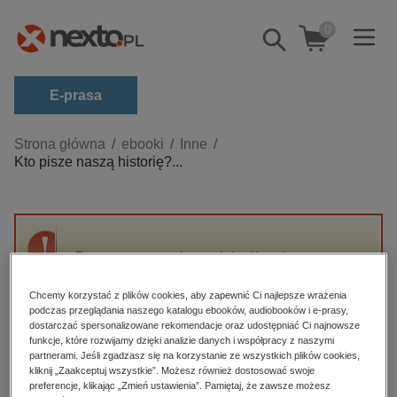
0
Pokaż/schowaj
wyszukiwarkę
E-prasa
Kategorie
Strona główna
ebooki
Inne
Kto pisze naszą historię?...
Zobacz wszystkie E-prasa
budownictwo, aranżacja wnętrz
biznesowe, branżowe, gospodarka
Przepraszamy, ale produkt „Kto pisze naszą
darmowe wydania
historię? Rozmowy polskie wiosną XXI wieku”
dzienniki
nie jest dostępny.
Chcemy korzystać z plików cookies, aby zapewnić Ci najlepsze wrażenia
podczas przeglądania naszego katalogu ebooków, audiobooków i e-prasy,
edukacja
dostarczać spersonalizowane rekomendacje oraz udostępniać Ci najnowsze
funkcje, które rozwijamy dzięki analizie danych i współpracy z naszymi
High-contrast mode
hobby, sport, rozrywka
partnerami. Jeśli zgadzasz się na korzystanie ze wszystkich plików cookies,
komputery, internet, technologie, informatyka
kliknij „Zaakceptuj wszystkie”. Możesz również dostosować swoje
Polecane
preferencje, klikając „Zmień ustawienia”. Pamiętaj, że zawsze możesz