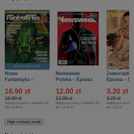
BESTSELLER
Nowa
Newsweek
Zwierciadło
Fantastyka –
Polska – Eprasa
Eprasa – 5/
Eprasa – 5/2026
– 13/2026
16.90 zł
12.00 zł
3.20 zł
16.90 zł
12.00 zł
3.20 zł
Najniższa cena z ostatnich 30
Najniższa cena z ostatnich 30
Najniższa cena z o
dni:
16.90 zł
dni:
12.00 zł
dni:
3.20 zł
High-contrast mode