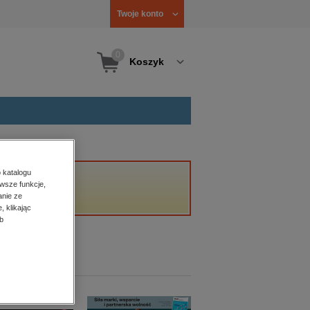
Twoje konto
0
Koszyk
 katalogu
wsze funkcje,
anie ze
, klikając
b