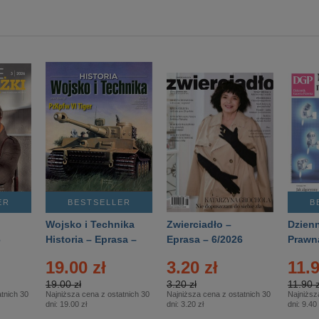
ER
BESTSELLER
B
Wojsko i Technika
Zwierciadło –
Dzienn
6
Historia – Eprasa –
Eprasa – 6/2026
Prawn
2/2026
74/20
19.00 zł
3.20 zł
11.9
19.00 zł
3.20 zł
11.90 z
tnich 30
Najniższa cena z ostatnich 30
Najniższa cena z ostatnich 30
Najniższ
dni:
19.00 zł
dni:
3.20 zł
dni:
9.40 