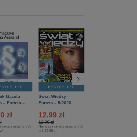
ESTSELLER
BESTSELLER
BESTSELLER
ik Gazeta
Świat Wiedzy –
T3 – Eprasa –
a – Eprasa –
Eprasa – 5/2026
4/2026
26
0 zł
12.99 zł
9.50 zł
ł
12.99 zł
9.50 zł
a cena z ostatnich 30
Najniższa cena z ostatnich 30
Najniższa cena z ostatnich 30
zł
dni:
12.99 zł
dni:
11.90 zł