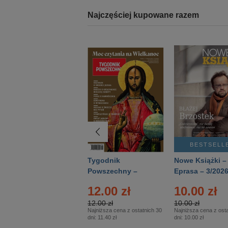
Najczęściej kupowane razem
BESTSELLER
BESTSELL
Technika
Tygodnik
Nowe Książki –
Wojskowa Historia
Powszechny –
Eprasa – 3/202
- Numer specjalny
Eprasa – 14/2026
24.95 zł
12.00 zł
10.00 zł
– Eprasa – 2/2026
24.95 zł
12.00 zł
10.00 zł
Najniższa cena z ostatnich 30
Najniższa cena z ostatnich 30
Najniższa cena z osta
dni:
24.95 zł
dni:
11.40 zł
dni:
10.00 zł