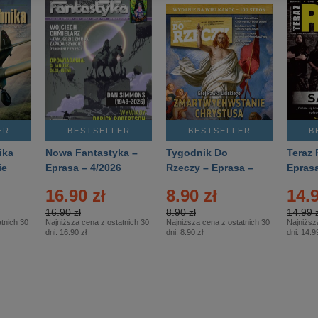
ER
BESTSELLER
BESTSELLER
B
ika
Nowa Fantastyka –
Tygodnik Do
Teraz 
ie
Eprasa – 4/2026
Rzeczy – Eprasa –
Eprasa
rasa
14/2026
16.90 zł
8.90 zł
14.9
16.90 zł
8.90 zł
14.99 z
tnich 30
Najniższa cena z ostatnich 30
Najniższa cena z ostatnich 30
Najniższ
dni:
16.90 zł
dni:
8.90 zł
dni:
14.99