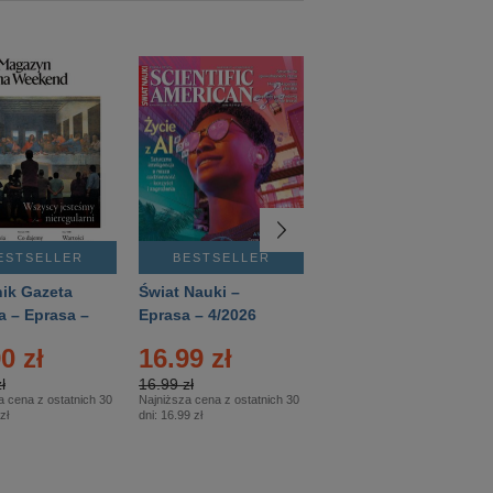
ESTSELLER
BESTSELLER
BESTSELLER
ik Gazeta
Świat Nauki –
Mówią Wieki –
a – Eprasa –
Eprasa – 4/2026
Eprasa – 3/2026
26
0 zł
16.99 zł
12.50 zł
ł
16.99 zł
12.50 zł
a cena z ostatnich 30
Najniższa cena z ostatnich 30
Najniższa cena z ostatnich 30
zł
dni:
16.99 zł
dni:
12.50 zł