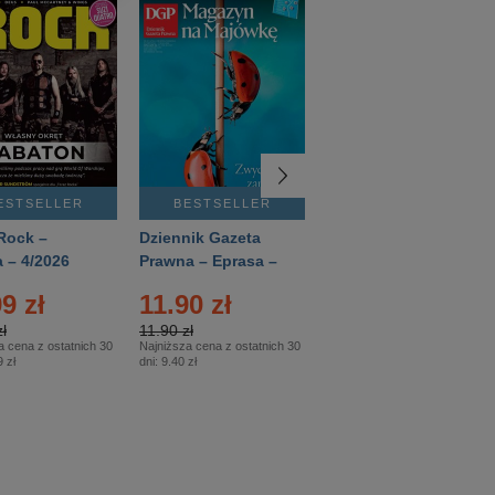
ESTSELLER
BESTSELLER
BESTSELLER
Rock –
Dziennik Gazeta
Świat Wiedzy
 – 4/2026
Prawna – Eprasa –
Historia – Eprasa –
83/2026
2/2026
9 zł
11.90 zł
13.99 zł
ł
11.90 zł
13.99 zł
a cena z ostatnich 30
Najniższa cena z ostatnich 30
Najniższa cena z ostatnich 30
 zł
dni:
9.40 zł
dni:
13.99 zł