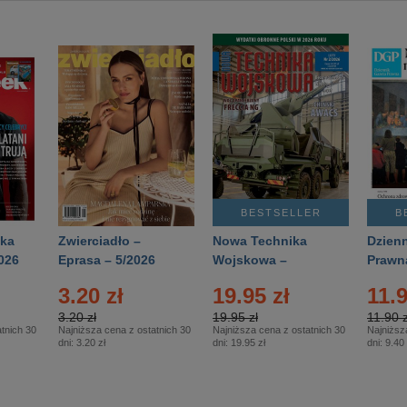
BESTSELLER
B
ka
Zwierciadło –
Nowa Technika
Dzienn
026
Eprasa – 5/2026
Wojskowa –
Prawn
Eprasa – 2/2026
65/20
3.20 zł
19.95 zł
11.9
3.20 zł
19.95 zł
11.90 z
tnich 30
Najniższa cena z ostatnich 30
Najniższa cena z ostatnich 30
Najniższ
dni:
3.20 zł
dni:
19.95 zł
dni:
9.40 