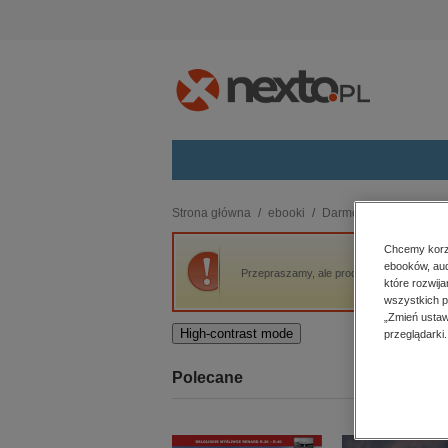
Kategorie
Strona główna
ebooki
Darmowe ebooki
Kt
budownictwo, aranżacja wnętrz
Chcemy korzy
ebooków, aud
biznesowe, branżowe, gospodarka
Przepraszamy, ale produkt „Któż Ten Mąż” 
które rozwij
darmowe wydania
wszystkich p
dzienniki
„Zmień ustaw
High-contrast mode
przeglądarki.
edukacja
hobby, sport, rozrywka
Polecane
komputery, internet, technologie,
informatyka
kobiece, lifestyle, kultura