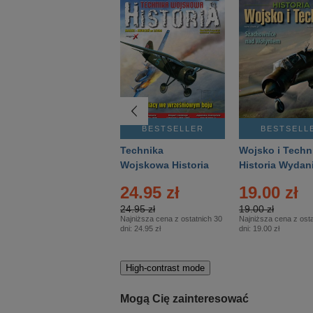
BESTSELLER
BESTSELLER
BESTSELL
Gość Niedzielny -
Technika
Wojsko i Techn
Warszawski –
Wojskowa Historia
Historia Wydan
Eprasa – 14/2026
– Eprasa – 2/2026
Specjalne – Ep
4.00 zł
24.95 zł
19.00 zł
– 2/2026
4.00 zł
24.95 zł
19.00 zł
Najniższa cena z ostatnich 30
Najniższa cena z ostatnich 30
Najniższa cena z osta
dni:
3.80 zł
dni:
24.95 zł
dni:
19.00 zł
High-contrast mode
Mogą Cię zainteresować