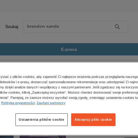
Szukaj
Szukaj
E-prasa
óż Ten Mąż
Zobacz wszystkie E-prasa
polityka, społeczno-informacyjne
stać z plików cookies, aby zapewnić Ci najlepsze wrażenia podczas przeglądania naszego
iobooków i e-prasy, dostarczać spersonalizowane rekomendacje oraz udostępniać Ci najno
psychologiczne
nie jest dostępny.
amy dzięki analizie danych i współpracy z naszymi partnerami. Jeśli zgadzasz się na korzyst
inne
lików cookies, kliknij „Zaakceptuj wszystkie”. Możesz również dostosować swoje preferencje
popularno-naukowe
ienia”. Pamiętaj, że zawsze możesz wycofać swoją zgodę, zmieniając ustawienia cookies lu
Polityka prywatności
Zaufani partnerzy
historia
zdrowie
religie
Ustawienia plików cookie
Akceptuj pliki cookie