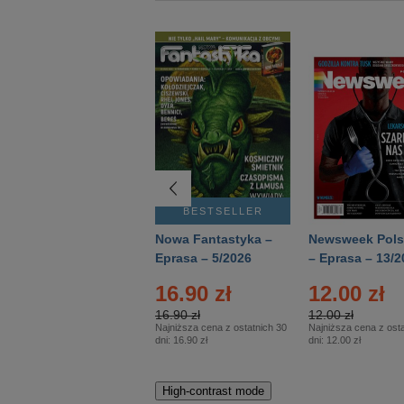
BESTSELLER
BESTSELLER
Deutsch Aktuell –
Nowa Fantastyka –
Newsweek Pols
Eprasa – 2/2026
Eprasa – 5/2026
– Eprasa – 13/2
22.90 zł
16.90 zł
12.00 zł
22.90 zł
16.90 zł
12.00 zł
Najniższa cena z ostatnich 30
Najniższa cena z ostatnich 30
Najniższa cena z osta
dni:
22.90 zł
dni:
16.90 zł
dni:
12.00 zł
High-contrast mode