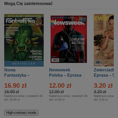
Mogą Cię zainteresować
BESTSELLER
Nowa
Newsweek
Zwierciadło
Fantastyka –
Polska – Eprasa
Eprasa – 5/
Eprasa – 5/2026
– 13/2026
16.90 zł
12.00 zł
3.20 zł
16.90 zł
12.00 zł
3.20 zł
Najniższa cena z ostatnich 30
Najniższa cena z ostatnich 30
Najniższa cena z o
dni:
16.90 zł
dni:
12.00 zł
dni:
3.20 zł
High-contrast mode