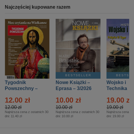
Najczęściej kupowane razem
BESTSELLER
BESTSE
Tygodnik
Nowe Książki –
Wojsko i
Powszechny –
Eprasa – 3/2026
Technika
Eprasa – 14/2026
Historia – E
12.00 zł
10.00 zł
19.00 zł
– 2/2026
12.00 zł
10.00 zł
19.00 zł
Najniższa cena z ostatnich 30
Najniższa cena z ostatnich 30
Najniższa cena z o
dni:
11.40 zł
dni:
10.00 zł
dni:
19.00 zł