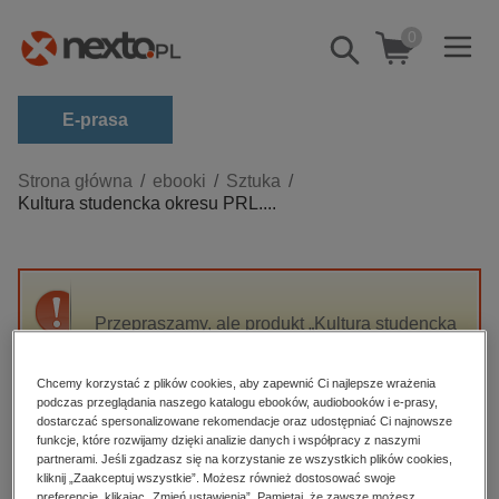
0
Pokaż/schowaj
wyszukiwarkę
E-prasa
Kategorie
Strona główna
ebooki
Sztuka
Kultura studencka okresu PRL....
Zobacz wszystkie E-prasa
budownictwo, aranżacja wnętrz
biznesowe, branżowe, gospodarka
Przepraszamy, ale produkt „Kultura studencka
darmowe wydania
okresu PRL. Media i działalność artystyczna:
dzienniki
Media i działalność artystyczna” nie jest
Chcemy korzystać z plików cookies, aby zapewnić Ci najlepsze wrażenia
dostępny.
edukacja
podczas przeglądania naszego katalogu ebooków, audiobooków i e-prasy,
dostarczać spersonalizowane rekomendacje oraz udostępniać Ci najnowsze
hobby, sport, rozrywka
funkcje, które rozwijamy dzięki analizie danych i współpracy z naszymi
High-contrast mode
partnerami. Jeśli zgadzasz się na korzystanie ze wszystkich plików cookies,
komputery, internet, technologie, informatyka
kliknij „Zaakceptuj wszystkie”. Możesz również dostosować swoje
preferencje, klikając „Zmień ustawienia”. Pamiętaj, że zawsze możesz