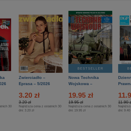
BESTSELLER
B
ka
Zwierciadło –
Nowa Technika
Dzienn
026
Eprasa – 5/2026
Wojskowa –
Prawn
Eprasa – 2/2026
65/20
3.20 zł
19.95 zł
11.9
3.20 zł
19.95 zł
11.90 z
tnich 30
Najniższa cena z ostatnich 30
Najniższa cena z ostatnich 30
Najniższ
dni:
3.20 zł
dni:
19.95 zł
dni:
9.40 