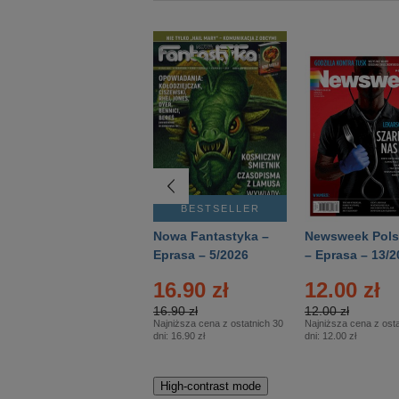
BESTSELLER
BESTSELLER
Deutsch Aktuell –
Nowa Fantastyka –
Newsweek Pols
Eprasa – 2/2026
Eprasa – 5/2026
– Eprasa – 13/2
16.90 zł
12.00 zł
16.90 zł
12.00 zł
Najniższa cena z ostatnich 30
Najniższa cena z osta
dni:
16.90 zł
dni:
12.00 zł
High-contrast mode