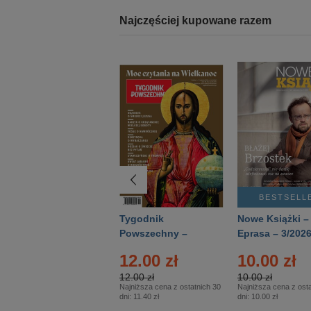
Najczęściej kupowane razem
BESTSELLER
BESTSELL
Technika
Tygodnik
Nowe Książki –
Wojskowa Historia
Powszechny –
Eprasa – 3/202
- Numer specjalny
Eprasa – 14/2026
12.00 zł
10.00 zł
– Eprasa – 2/2026
12.00 zł
10.00 zł
Najniższa cena z ostatnich 30
Najniższa cena z osta
dni:
11.40 zł
dni:
10.00 zł