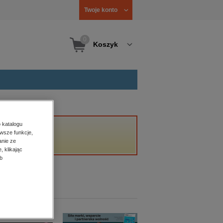
Twoje konto
0
Koszyk
 katalogu
wsze funkcje,
anie ze
, klikając
b