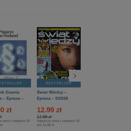
ESTSELLER
BESTSELLER
BESTSELLER
ik Gazeta
Świat Wiedzy –
T3 – Eprasa –
a – Eprasa –
Eprasa – 5/2026
4/2026
26
0 zł
12.99 zł
9.50 zł
ł
12.99 zł
9.50 zł
a cena z ostatnich 30
Najniższa cena z ostatnich 30
Najniższa cena z ostatnich 30
zł
dni:
12.99 zł
dni:
11.90 zł