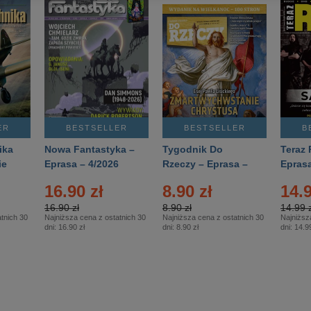
ER
BESTSELLER
BESTSELLER
B
ika
Nowa Fantastyka –
Tygodnik Do
Teraz 
ie
Eprasa – 4/2026
Rzeczy – Eprasa –
Eprasa
rasa
14/2026
16.90 zł
8.90 zł
14.9
16.90 zł
8.90 zł
14.99 z
tnich 30
Najniższa cena z ostatnich 30
Najniższa cena z ostatnich 30
Najniższ
dni:
16.90 zł
dni:
8.90 zł
dni:
14.99