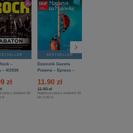
ESTSELLER
BESTSELLER
BESTSELLER
Rock –
Dziennik Gazeta
Świat Wiedzy
 – 4/2026
Prawna – Eprasa –
Historia – Eprasa –
83/2026
2/2026
9 zł
11.90 zł
13.99 zł
ł
11.90 zł
13.99 zł
a cena z ostatnich 30
Najniższa cena z ostatnich 30
Najniższa cena z ostatnich 30
 zł
dni:
9.40 zł
dni:
13.99 zł