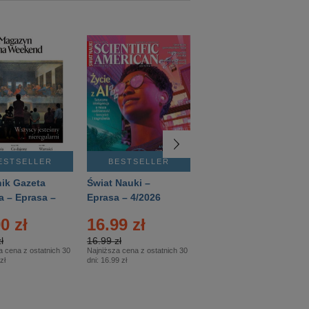
ESTSELLER
BESTSELLER
BESTSELLER
ik Gazeta
Świat Nauki –
Mówią Wieki –
a – Eprasa –
Eprasa – 4/2026
Eprasa – 3/2026
26
0 zł
16.99 zł
12.50 zł
ł
16.99 zł
12.50 zł
a cena z ostatnich 30
Najniższa cena z ostatnich 30
Najniższa cena z ostatnich 30
zł
dni:
16.99 zł
dni:
12.50 zł