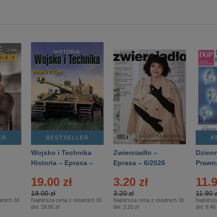
ER
BESTSELLER
B
Wojsko i Technika
Zwierciadło –
Dzienn
6
Historia – Eprasa –
Eprasa – 6/2026
Prawn
2/2026
74/20
19.00 zł
3.20 zł
11.9
19.00 zł
3.20 zł
11.90 z
tnich 30
Najniższa cena z ostatnich 30
Najniższa cena z ostatnich 30
Najniższ
dni:
19.00 zł
dni:
3.20 zł
dni:
9.40 