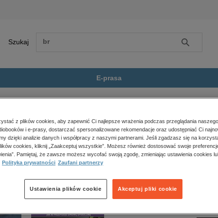
Szukaj
Szukaj
E-prasa
iaty Moralne
Zobacz wszystkie E-prasa
polityka, społeczno-informacyjne
stać z plików cookies, aby zapewnić Ci najlepsze wrażenia podczas przeglądania naszego
iobooków i e-prasy, dostarczać spersonalizowane rekomendacje oraz udostępniać Ci najno
psychologiczne
” nie jest dostępny.
amy dzięki analizie danych i współpracy z naszymi partnerami. Jeśli zgadzasz się na korzyst
inne
lików cookies, kliknij „Zaakceptuj wszystkie”. Możesz również dostosować swoje preferencje
popularno-naukowe
ienia”. Pamiętaj, że zawsze możesz wycofać swoją zgodę, zmieniając ustawienia cookies lu
Polityka prywatności
Zaufani partnerzy
historia
zdrowie
religie
Ustawienia plików cookie
Akceptuj pliki cookie