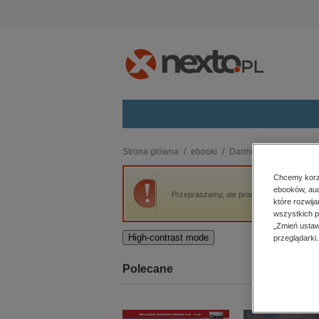
Kategorie
Strona główna
ebooki
Darmowe ebooki
Kw
budownictwo, aranżacja wnętrz
Chcemy korzy
ebooków, aud
biznesowe, branżowe, gospodarka
Przepraszamy, ale produkt „Kwiaty Moralne
które rozwij
darmowe wydania
wszystkich p
dzienniki
„Zmień ustaw
High-contrast mode
przeglądarki.
edukacja
hobby, sport, rozrywka
Polecane
komputery, internet, technologie,
informatyka
kobiece, lifestyle, kultura