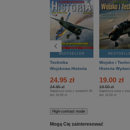
BESTSELLER
BESTSELLER
BESTSELL
Gość Niedzielny -
Technika
Wojsko i Techn
Warszawski –
Wojskowa Historia
Historia Wydan
Eprasa – 14/2026
– Eprasa – 2/2026
Specjalne – Ep
24.95 zł
19.00 zł
– 2/2026
24.95 zł
19.00 zł
Najniższa cena z ostatnich 30
Najniższa cena z osta
dni:
24.95 zł
dni:
19.00 zł
High-contrast mode
Mogą Cię zainteresować