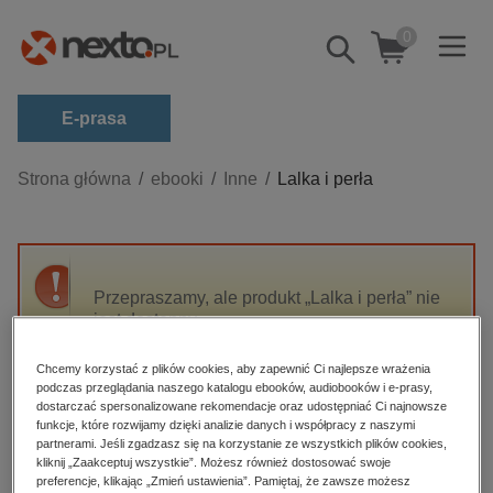
0
Pokaż/schowaj
wyszukiwarkę
E-prasa
Kategorie
Strona główna
ebooki
Inne
Lalka i perła
Zobacz wszystkie E-prasa
budownictwo, aranżacja wnętrz
biznesowe, branżowe, gospodarka
Przepraszamy, ale produkt „Lalka i perła” nie
jest dostępny.
darmowe wydania
dzienniki
Chcemy korzystać z plików cookies, aby zapewnić Ci najlepsze wrażenia
High-contrast mode
podczas przeglądania naszego katalogu ebooków, audiobooków i e-prasy,
edukacja
dostarczać spersonalizowane rekomendacje oraz udostępniać Ci najnowsze
hobby, sport, rozrywka
funkcje, które rozwijamy dzięki analizie danych i współpracy z naszymi
Polecane
partnerami. Jeśli zgadzasz się na korzystanie ze wszystkich plików cookies,
komputery, internet, technologie, informatyka
kliknij „Zaakceptuj wszystkie”. Możesz również dostosować swoje
preferencje, klikając „Zmień ustawienia”. Pamiętaj, że zawsze możesz