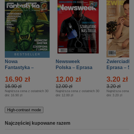
BESTSELLER
Nowa
Newsweek
Zwierciadło
Fantastyka –
Polska – Eprasa
Eprasa – 5/
Eprasa – 5/2026
– 13/2026
16.90 zł
12.00 zł
3.20 zł
16.90 zł
12.00 zł
3.20 zł
Najniższa cena z ostatnich 30
Najniższa cena z ostatnich 30
Najniższa cena z o
dni:
16.90 zł
dni:
12.00 zł
dni:
3.20 zł
High-contrast mode
Najczęściej kupowane razem