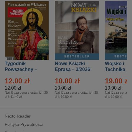
BESTSELLER
BESTSE
Tygodnik
Nowe Książki –
Wojsko i
Powszechny –
Eprasa – 3/2026
Technika
Eprasa – 14/2026
Historia – E
12.00 zł
10.00 zł
19.00 zł
– 2/2026
12.00 zł
10.00 zł
19.00 zł
Najniższa cena z ostatnich 30
Najniższa cena z ostatnich 30
Najniższa cena z o
dni:
11.40 zł
dni:
10.00 zł
dni:
19.00 zł
Nexto Reader
Polityka Prywatności