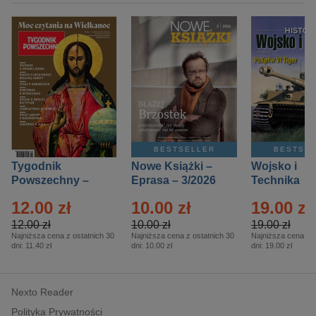
BESTSELLER
BESTSE
Tygodnik
Nowe Książki –
Wojsko i
Powszechny –
Eprasa – 3/2026
Technika
Eprasa – 14/2026
Historia – E
12.00 zł
10.00 zł
19.00 zł
– 2/2026
12.00 zł
10.00 zł
19.00 zł
Najniższa cena z ostatnich 30
Najniższa cena z ostatnich 30
Najniższa cena z o
dni:
11.40 zł
dni:
10.00 zł
dni:
19.00 zł
Nexto Reader
Polityka Prywatności