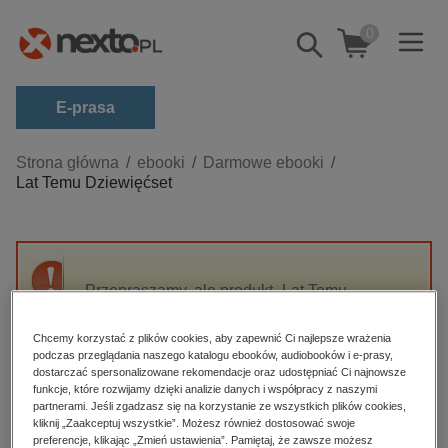
0
Pokaż/schowaj
wyszukiwarkę
E-prasa
Kategorie
Strona główna
ebooki
Darmowe ebooki
Lat Temu Dziewięćset
Zobacz wszystkie E-prasa
budownictwo, aranżacja wnętrz
biznesowe, branżowe, gospodarka
Przepraszamy, ale produkt „Lat Temu
darmowe wydania
Dziewięćset” nie jest dostępny.
dzienniki
Chcemy korzystać z plików cookies, aby zapewnić Ci najlepsze wrażenia
podczas przeglądania naszego katalogu ebooków, audiobooków i e-prasy,
edukacja
High-contrast mode
dostarczać spersonalizowane rekomendacje oraz udostępniać Ci najnowsze
hobby, sport, rozrywka
funkcje, które rozwijamy dzięki analizie danych i współpracy z naszymi
partnerami. Jeśli zgadzasz się na korzystanie ze wszystkich plików cookies,
Polecane
komputery, internet, technologie, informatyka
kliknij „Zaakceptuj wszystkie”. Możesz również dostosować swoje
preferencje, klikając „Zmień ustawienia”. Pamiętaj, że zawsze możesz