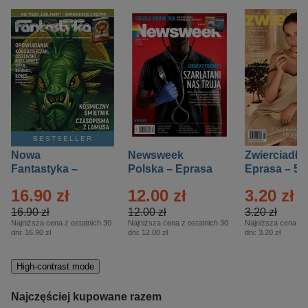
BESTSELLER
Nowa
Newsweek
Zwierciadło
Fantastyka –
Polska – Eprasa
Eprasa – 5/
Eprasa – 5/2026
– 13/2026
16.90 zł
12.00 zł
3.20 zł
16.90 zł
12.00 zł
3.20 zł
Najniższa cena z ostatnich 30
Najniższa cena z ostatnich 30
Najniższa cena z o
dni:
16.90 zł
dni:
12.00 zł
dni:
3.20 zł
High-contrast mode
Najczęściej kupowane razem