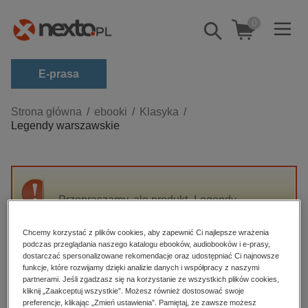
0
Pokaż/schowaj
wyszukiwarkę
E-prasa
Kategorie
Strona główna
ebooki
Klasyka
Legendy warszawskie
Zobacz wszystkie E-prasa
budownictwo, aranżacja wnętrz
biznesowe, branżowe, gospodarka
Przepraszamy, ale produkt „Legendy
darmowe wydania
warszawskie” nie jest dostępny.
dzienniki
Chcemy korzystać z plików cookies, aby zapewnić Ci najlepsze wrażenia
podczas przeglądania naszego katalogu ebooków, audiobooków i e-prasy,
edukacja
High-contrast mode
dostarczać spersonalizowane rekomendacje oraz udostępniać Ci najnowsze
hobby, sport, rozrywka
funkcje, które rozwijamy dzięki analizie danych i współpracy z naszymi
partnerami. Jeśli zgadzasz się na korzystanie ze wszystkich plików cookies,
Polecane
komputery, internet, technologie, informatyka
kliknij „Zaakceptuj wszystkie”. Możesz również dostosować swoje
preferencje, klikając „Zmień ustawienia”. Pamiętaj, że zawsze możesz