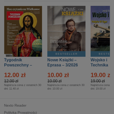
BESTSELLER
BESTSE
Tygodnik
Nowe Książki –
Wojsko i
Powszechny –
Eprasa – 3/2026
Technika
Eprasa – 14/2026
Historia – E
12.00 zł
10.00 zł
19.00 zł
– 2/2026
12.00 zł
10.00 zł
19.00 zł
Najniższa cena z ostatnich 30
Najniższa cena z ostatnich 30
Najniższa cena z o
dni:
11.40 zł
dni:
10.00 zł
dni:
19.00 zł
Nexto Reader
Polityka Prywatności