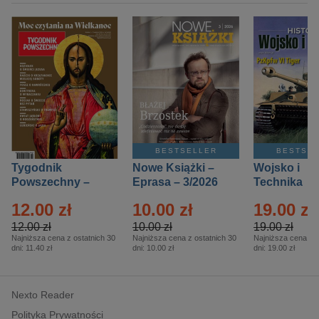
BESTSELLER
BESTSE
Tygodnik
Nowe Książki –
Wojsko i
Powszechny –
Eprasa – 3/2026
Technika
Eprasa – 14/2026
Historia – E
12.00 zł
10.00 zł
19.00 zł
– 2/2026
12.00 zł
10.00 zł
19.00 zł
Najniższa cena z ostatnich 30
Najniższa cena z ostatnich 30
Najniższa cena z o
dni:
11.40 zł
dni:
10.00 zł
dni:
19.00 zł
Nexto Reader
Polityka Prywatności