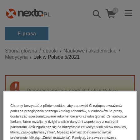
0
Pokaż/schowaj
wyszukiwarkę
E-prasa
Kategorie
Strona główna
ebooki
Naukowe i akademickie
Medycyna
Lek w Polsce 5/2021
Zobacz wszystkie E-prasa
budownictwo, aranżacja wnętrz
biznesowe, branżowe, gospodarka
Przepraszamy, ale produkt „Lek w Polsce
darmowe wydania
5/2021” nie jest dostępny.
dzienniki
Chcemy korzystać z plików cookies, aby zapewnić Ci najlepsze wrażenia
podczas przeglądania naszego katalogu ebooków, audiobooków i e-prasy,
edukacja
High-contrast mode
dostarczać spersonalizowane rekomendacje oraz udostępniać Ci najnowsze
hobby, sport, rozrywka
funkcje, które rozwijamy dzięki analizie danych i współpracy z naszymi
partnerami. Jeśli zgadzasz się na korzystanie ze wszystkich plików cookies,
Polecane
komputery, internet, technologie, informatyka
kliknij „Zaakceptuj wszystkie”. Możesz również dostosować swoje
preferencje, klikając „Zmień ustawienia”. Pamiętaj, że zawsze możesz