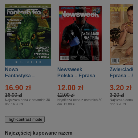
BESTSELLER
Nowa
Newsweek
Zwierciadło
Fantastyka –
Polska – Eprasa
Eprasa – 5/
Eprasa – 5/2026
– 13/2026
16.90 zł
12.00 zł
3.20 zł
16.90 zł
12.00 zł
3.20 zł
Najniższa cena z ostatnich 30
Najniższa cena z ostatnich 30
Najniższa cena z o
dni:
16.90 zł
dni:
12.00 zł
dni:
3.20 zł
High-contrast mode
Najczęściej kupowane razem